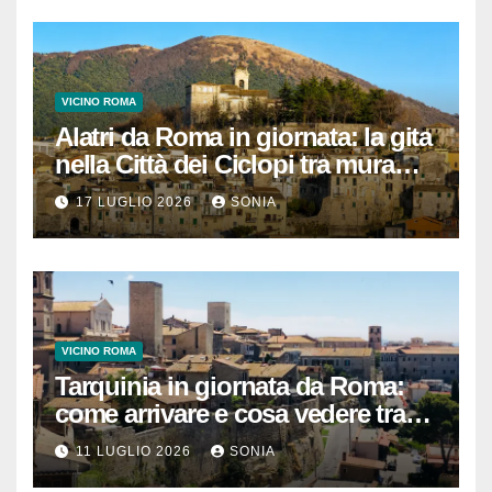
VICINO ROMA
Alatri da Roma in giornata: la gita
nella Città dei Ciclopi tra mura
megalitiche, vicoli medievali e
17 LUGLIO 2026
SONIA
panorami di Ciociaria
VICINO ROMA
Tarquinia in giornata da Roma:
come arrivare e cosa vedere tra
necropoli etrusca, museo e
11 LUGLIO 2026
SONIA
centro storico