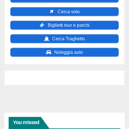
Cerca volo
Biglietti tour e parchi
Cerca Traghetto
Noleggia auto
You missed