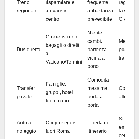
Treno
risparmiare e
frequente,
raggiung
regionale
arrivare in
abbastanza
la stazio
centro
prevedibile
Civitave
Niente
Crocieristi con
cambi,
Meno cor
bagagli o diretti
Bus diretto
partenza
possibile
a
vicina al
traffico
Vaticano/Termini
porto
Comodità
Famiglie,
Transfer
massima,
Costo pi
gruppi, hotel
privato
porta a
alto
fuori mano
porta
Scomoda
Auto a
Chi prosegue
Libertà di
entrare i
noleggio
fuori Roma
itinerario
centro