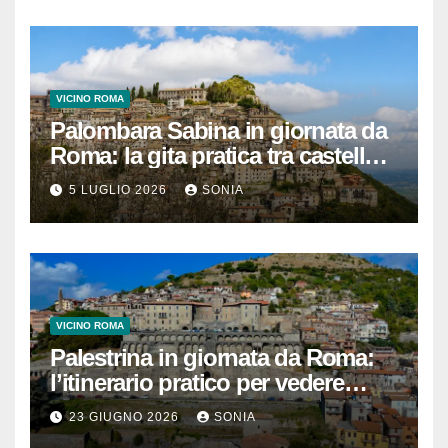
VICINO ROMA
Palombara Sabina in giornata da
Roma: la gita pratica tra castello,
vicoli e Terme di Cretone
5 LUGLIO 2026
SONIA
VICINO ROMA
Palestrina in giornata da Roma:
l’itinerario pratico per vedere
Santuario, Museo e centro
23 GIUGNO 2026
SONIA
storico