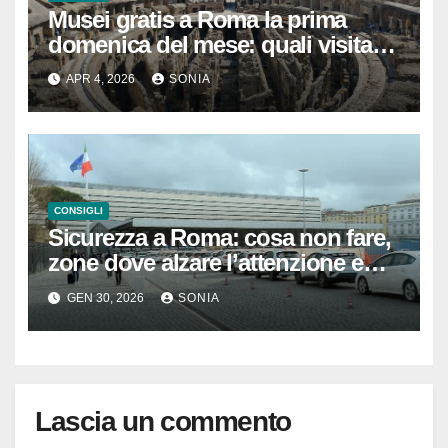
Musei gratis a Roma la prima
domenica del mese: quali visitare
davvero tra musei, siti
APR 4, 2026
SONIA
archeologici e castelli anche nei
dintorni
CONSIGLI
Sicurezza a Roma: cosa non fare,
zone dove alzare l’attenzione e
consigli pratici per muoversi
GEN 30, 2026
SONIA
sereni
Lascia un commento