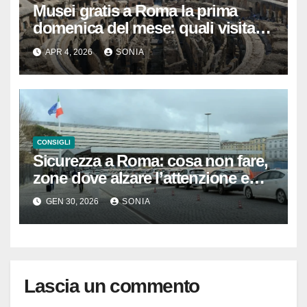
Musei gratis a Roma la prima
domenica del mese: quali visitare
davvero tra musei, siti
APR 4, 2026
SONIA
archeologici e castelli anche nei
dintorni
CONSIGLI
Sicurezza a Roma: cosa non fare,
zone dove alzare l’attenzione e
consigli pratici per muoversi
GEN 30, 2026
SONIA
sereni
Lascia un commento