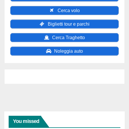
Cerca volo
Biglietti tour e parchi
Cerca Traghetto
Noleggia auto
You missed