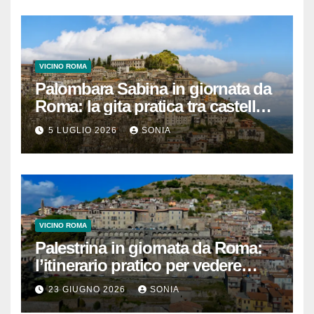
VICINO ROMA
Palombara Sabina in giornata da
Roma: la gita pratica tra castello,
vicoli e Terme di Cretone
5 LUGLIO 2026
SONIA
VICINO ROMA
Palestrina in giornata da Roma:
l’itinerario pratico per vedere
Santuario, Museo e centro
23 GIUGNO 2026
SONIA
storico