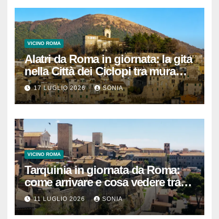
VICINO ROMA
Alatri da Roma in giornata: la gita
nella Città dei Ciclopi tra mura
megalitiche, vicoli medievali e
17 LUGLIO 2026
SONIA
panorami di Ciociaria
VICINO ROMA
Tarquinia in giornata da Roma:
come arrivare e cosa vedere tra
necropoli etrusca, museo e
11 LUGLIO 2026
SONIA
centro storico