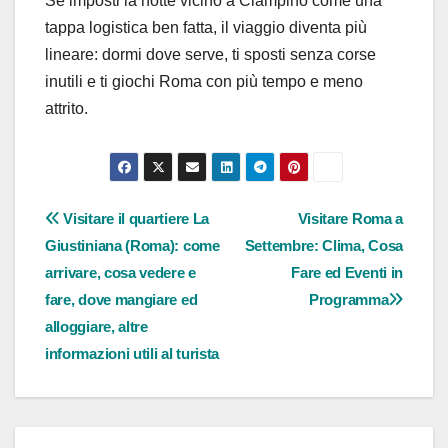
Se imposti la notte vicino a Ciampino come una
tappa logistica ben fatta, il viaggio diventa più
lineare: dormi dove serve, ti sposti senza corse
inutili e ti giochi Roma con più tempo e meno
attrito.
Navigazione
Visitare il quartiere La
Visitare Roma a
Giustiniana (Roma): come
Settembre: Clima, Cosa
articoli
arrivare, cosa vedere e
Fare ed Eventi in
fare, dove mangiare ed
Programma
alloggiare, altre
informazioni utili al turista