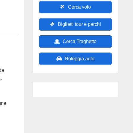
Cerca volo
Biglietti tour e parchi
Cerca Traghetto
Noleggia auto
da
.
 una