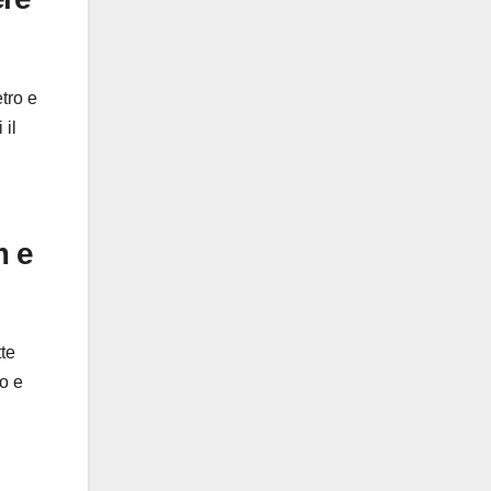
tro e
 il
m e
tte
o e