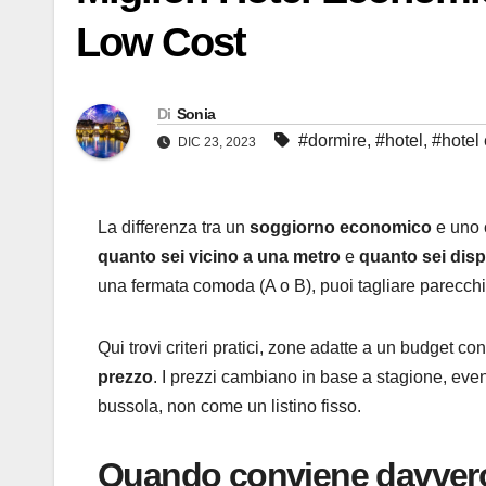
Low Cost
Di
Sonia
#dormire
,
#hotel
,
#hotel
DIC 23, 2023
La differenza tra un
soggiorno economico
e uno c
quanto sei vicino a una metro
e
quanto sei dis
una fermata comoda (A o B), puoi tagliare parecchi
Qui trovi criteri pratici, zone adatte a un budget c
prezzo
. I prezzi cambiano in base a stagione, eve
bussola, non come un listino fisso.
Quando conviene davvero