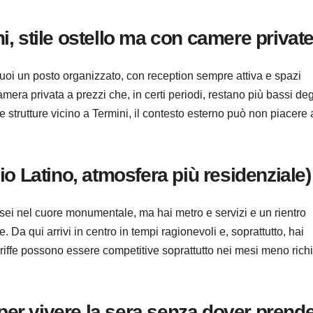
 stile ostello ma con camere private
uoi un posto organizzato, con reception sempre attiva e spazi
ra privata a prezzi che, in certi periodi, restano più bassi deg
e strutture vicino a Termini, il contesto esterno può non piacere 
o Latino, atmosfera più residenziale)
ei nel cuore monumentale, ma hai metro e servizi e un rientro
e. Da qui arrivi in centro in tempi ragionevoli e, soprattutto, hai
tariffe possono essere competitive soprattutto nei mesi meno richi
 per vivere la sera senza dover prend