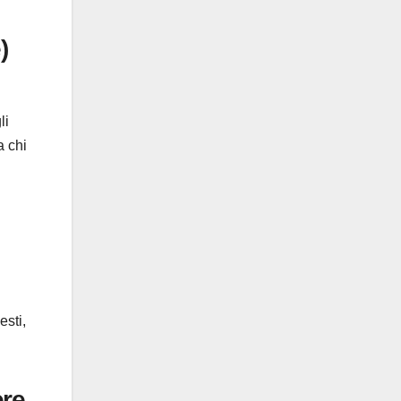
)
li
a chi
esti,
ere