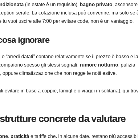
ondizionata
(in estate è un requisito),
bagno privato
, ascensore
reception serale. La colazione inclusa può convenire, ma solo se 
 e tu vuoi uscire alle 7:00 per evitare code, non è un vantaggio.
cosa ignorare
 “arredi datati” contano relativamente se il prezzo è basso e l
compaiono spesso gli stessi segnali:
rumore notturno
, pulizia
 oppure climatizzazione che non regge le notti estive.
 evitare in base a coppie, famiglie o viaggi in solitaria), qui tro
trutture concrete da valutare
ione
,
praticità
e tariffe che, in alcune date, restano più accessibi