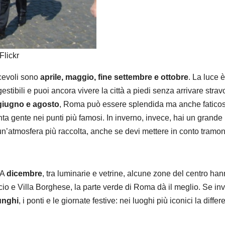
Flickr
acevoli sono
aprile, maggio, fine settembre e ottobre
. La luce è
tibili e puoi ancora vivere la città a piedi senza arrivare stravo
 giugno e agosto
, Roma può essere splendida ma anche faticos
anta gente nei punti più famosi. In inverno, invece, hai un grande
 un’atmosfera più raccolta, anche se devi mettere in conto tramon
 A
dicembre
, tra luminarie e vetrine, alcune zone del centro ha
ncio e Villa Borghese, la parte verde di Roma dà il meglio. Se in
unghi
, i ponti e le giornate festive: nei luoghi più iconici la diffe