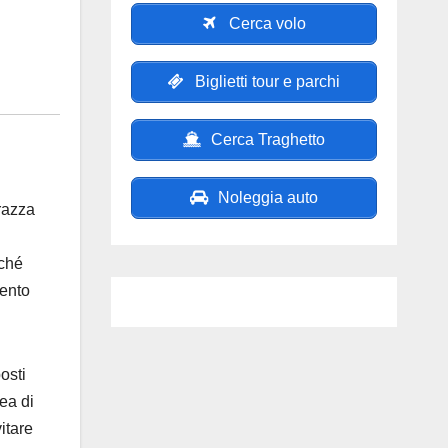
Cerca volo
Biglietti tour e parchi
Cerca Traghetto
Noleggia auto
razza
rché
mento
osti
ea di
itare