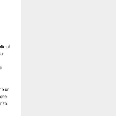
lto al
a:
ti
nno un
vece
renza