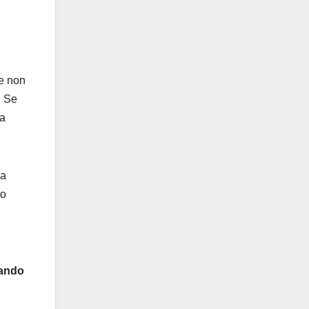
he non
. Se
ra
la
to
ando