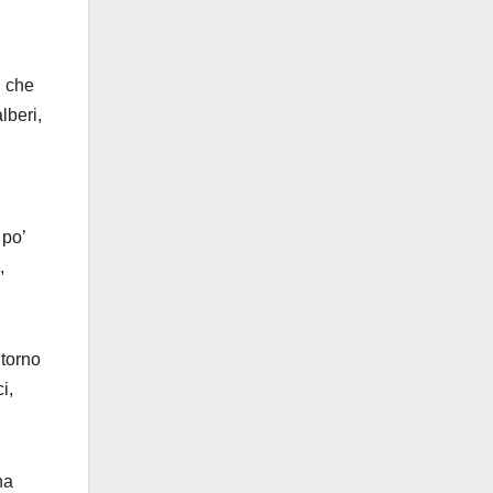
i che
lberi,
 po’
,
ntorno
i,
na