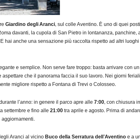
pre
Giardino degli Aranci
, sul colle Aventino. È uno di quei post
 Roma davanti, la cupola di San Pietro in lontananza, panchine, a
E hai anche una sensazione più raccolta rispetto ad altri luoghi
legante e semplice. Non serve fare troppo: basta arrivare con un
e aspettare che il panorama faccia il suo lavoro. Nei giorni feriali
mente migliore rispetto a Fontana di Trevi o Colosseo.
durante l’anno: in genere il parco apre alle
7:00
, con chiusura i
 settembre e fino alle
21:00
tra aprile e agosto. Prima di andarc
li aggiornamenti.
egli Aranci al vicino
Buco della Serratura dell’Aventino
e a u