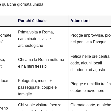
 e qualche giornata umida.
Per chi è ideale
Attenzioni
Prima volta a Roma,
iornate
Piogge improvvise, pic
camminatori, visite
a”
nei ponti e a Pasqua
archeologiche
Fatica nelle ore centrali
so,
Chi ama la Roma notturna
code, alcuni locali
ti
e ha ritmi flessibili
chiudono ad agosto
 luce
Fotografia, musei +
Piogge e umidità tra fi
passeggiate, coppie e
ottobre e novembre
famiglie
Chi vuole visitare “senza
Giornate corte, qualch
meno