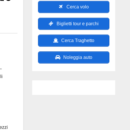
Cerca volo
Biglietti tour e parchi
Cerca Traghetto
Noleggia auto
–
li
rezzi