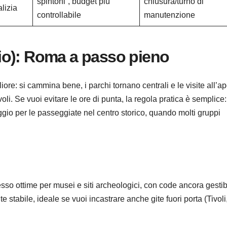
spintoni”, budget più
chiusura/turno di
alizia
controllabile
manutenzione
io): Roma a passo pieno
re: si cammina bene, i parchi tornano centrali e le visite all’ap
li. Se vuoi evitare le ore di punta, la regola pratica è semplice:
ggio per le passeggiate nel centro storico, quando molti gruppi
esso ottime per musei e siti archeologici, con code ancora gestibi
 stabile, ideale se vuoi incastrare anche gite fuori porta (Tivoli