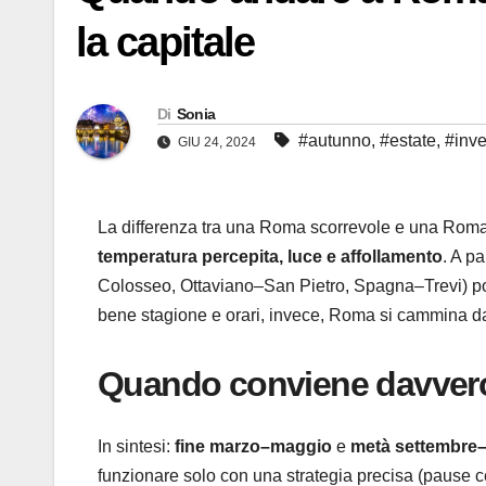
la capitale
Di
Sonia
#autunno
,
#estate
,
#inv
GIU 24, 2024
La differenza tra una Roma scorrevole e una Roma 
temperatura percepita, luce e affollamento
. A pa
Colosseo, Ottaviano–San Pietro, Spagna–Trevi) poss
bene stagione e orari, invece, Roma si cammina d
Quando conviene davvero
In sintesi:
fine marzo–maggio
e
metà settembre–
funzionare solo con una strategia precisa (pause cent