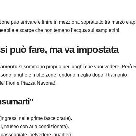
e può arrivare e finire in mezz’ora, soprattutto tra marzo e apr
abile e scarpe che non temano l’acqua sui sampietrini.
 si può fare, ma va impostata
llamento
si sommano proprio nei luoghi che vuoi vedere. Però
e sono lunghe e molte zone rendono meglio dopo il tramonto
e’ Fiori e Piazza Navona).
nsumarti”
 (ingressi nelle prime fasce orarie).
el, museo con aria condizionata).
 passeggiate, belvedere, quartieri.