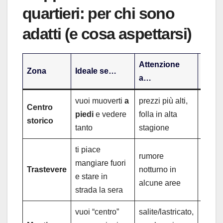
quartieri: per chi sono
adatti (e cosa aspettarsi)
Attenzione
Colle
Zona
Ideale se…
a…
como
vuoi muoverti
a
prezzi più alti,
Centro
bus/t
piedi
e vedere
folla in alta
storico
A/B n
tanto
stagione
ti piace
rumore
mangiare fuori
tram 
Trastevere
notturno in
e stare in
Roma 
alcune aree
strada la sera
vuoi “centro”
salite/lastricato,
metro