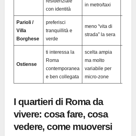
residenziale
(Garba
in metro/taxi
con identità
Parioli /
preferisci
meno “vita di
tram 
Villa
tranquillità e
strada” la sera
Flami
Borghese
verde
ti interessa la
scelta ampia
Roma
ma molto
metro
Ostiense
contemporanea
variabile per
Ostie
e ben collegata
micro-zone
I quartieri di Roma da
vivere: cosa fare, cosa
vedere, come muoversi