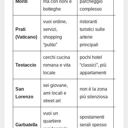
Monti
ma con rioni e
parcheggio
vicino
botteghe
complesso
vuoi ordine,
ristoranti
Prati
servizi,
turistici sulle
metro
(Vaticano)
shopping
arterie
(Otta
“pulito”
principali
cerchi cucina
pochi hotel
metro
Testaccio
romana e vita
“classici”, più
+ Ost
locale
appartamenti
sei giovane,
San
non è la zona
Termin
ami locali e
Lorenzo
più silenziosa
tram/
street art
vuoi un
spostamenti
quartiere
metro
Garbatella
serali spesso