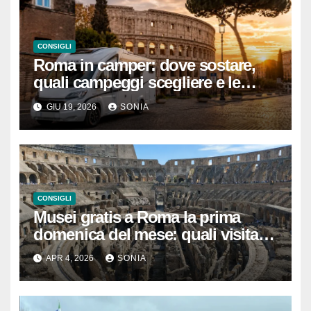
CONSIGLI
Roma in camper: dove sostare,
quali campeggi scegliere e le
regole da conoscere prima di
GIU 19, 2026
SONIA
partire
CONSIGLI
Musei gratis a Roma la prima
domenica del mese: quali visitare
davvero tra musei, siti
APR 4, 2026
SONIA
archeologici e castelli anche nei
dintorni