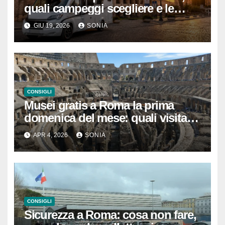
quali campeggi scegliere e le
regole da conoscere prima di
GIU 19, 2026
SONIA
partire
CONSIGLI
Musei gratis a Roma la prima
domenica del mese: quali visitare
davvero tra musei, siti
APR 4, 2026
SONIA
archeologici e castelli anche nei
dintorni
CONSIGLI
Sicurezza a Roma: cosa non fare,