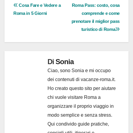
Navigazione
Cosa Fare e Vedere a
Roma Pass: costo, cosa
Roma in 5 Giorni
comprende e come
articoli
prenotare il miglior pass
turistico di Roma
Di
Sonia
Ciao, sono Sonia e mi occupo
dei contenuti di vacanze-roma.it.
Ho creato questo sito per aiutare
chi vuole visitare Roma a
organizzare il proprio viaggio in
modo semplice e senza stress.
Qui condivido guide pratiche,
consigli utili, itinerari e