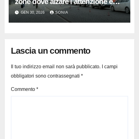
zone dove alzare l’attenzione e
consigli pratici per muoversi
GEN 30, 2026
SONIA
sereni
Lascia un commento
Il tuo indirizzo email non sarà pubblicato.
I campi
obbligatori sono contrassegnati
*
Commento
*