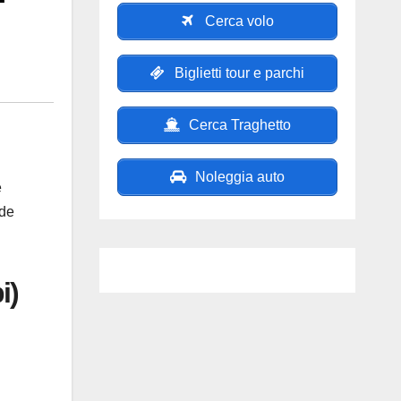
Cerca volo
Biglietti tour e parchi
Cerca Traghetto
Noleggia auto
e
rde
i)