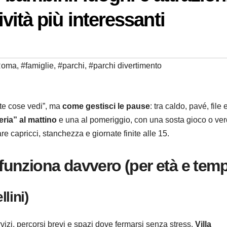
tività più interessanti
 Roma
,
#famiglie
,
#parchi
,
#parchi divertimento
nte cose vedi”, ma
come gestisci le pause
: tra caldo, pavé, file 
ria” al mattino
e una al pomeriggio, con una sosta gioco o ve
e capricci, stanchezza e giornate finite alle 15.
unziona davvero (per età e temp
lini)
vizi, percorsi brevi e spazi dove fermarsi senza stress.
Villa