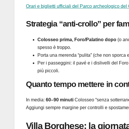
Orari e biglietti ufficiali del Parco archeologico de
Strategia “anti-crollo” per fam
Colosseo prima, Foro/Palatino dopo
(o anc
spesso è troppo.
Porta una merenda “pulita” (che non sporca e n
Per i passeggini: il pavé e i dislivelli del Fo
più piccoli.
Quanto tempo mettere in con
In media:
60–90 minuti
Colosseo “senza sotterrane
Aggiungi sempre margine per controlli e spostament
Villa Borghese: la giornat