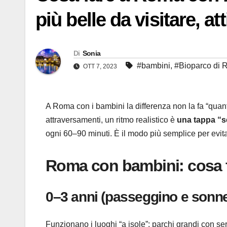
più belle da visitare, at
Di
Sonia
#bambini
,
#Bioparco di
OTT 7, 2023
A Roma con i bambini la differenza non la fa “qua
attraversamenti, un ritmo realistico è
una tappa “se
ogni 60–90 minuti. È il modo più semplice per evitar
Roma con bambini: cosa f
0–3 anni (passeggino e sonnel
Funzionano i luoghi “a isole”: parchi grandi con ser