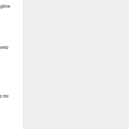
egline
greto
o tre