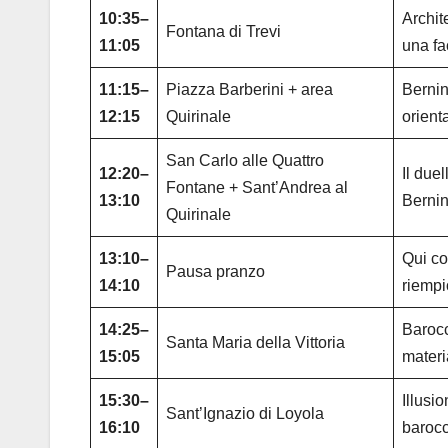
10:35–
Archit
Fontana di Trevi
11:05
una fa
11:15–
Piazza Barberini + area
Bernin
12:15
Quirinale
orient
San Carlo alle Quattro
12:20–
Il due
Fontane + Sant’Andrea al
13:10
Bernin
Quirinale
13:10–
Qui co
Pausa pranzo
14:10
riempi
14:25–
Barocc
Santa Maria della Vittoria
15:05
materi
15:30–
Illusi
Sant’Ignazio di Loyola
16:10
barocc