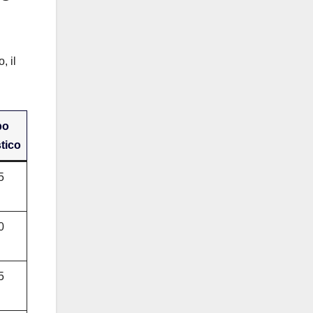
, il
po
stico
5
0
5