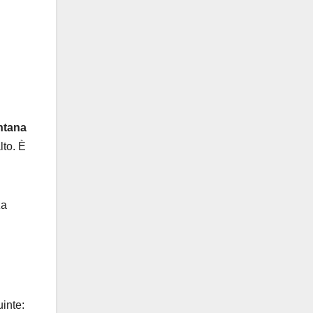
ntana
lto. È
za
uinte: