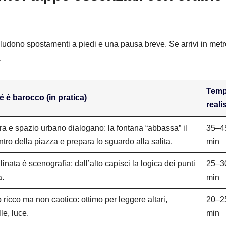
cludono spostamenti a piedi e una pausa breve. Se arrivi in metro
.
Tem
 è barocco (in pratica)
reali
ra e spazio urbano dialogano: la fontana “abbassa” il
35–4
ntro della piazza e prepara lo sguardo alla salita.
min
linata è scenografia; dall’alto capisci la logica dei punti
25–3
a.
min
o ricco ma non caotico: ottimo per leggere altari,
20–2
le, luce.
min