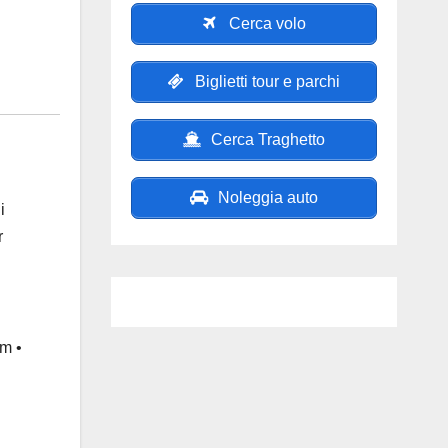
Cerca volo
Biglietti tour e parchi
Cerca Traghetto
Noleggia auto
i
r
m •