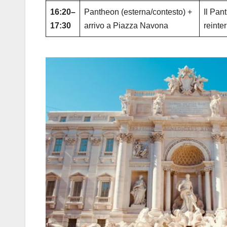
16:20–
Pantheon (esterna/contesto) +
Il Pan
17:30
arrivo a Piazza Navona
reinte