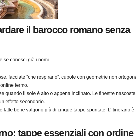
ardare il barocco romano senza
e se conosci già i nomi.
se, facciate “che respirano”, cupole con geometrie non ortogona
onfine fermo.
ese quando il sole è alto o appena inclinato. Le finestre nascoste
un effetto secondario.
e fatte bene valgono più di cinque tappe spuntate. L’itinerario è
orno: tappe essenziali con ordine