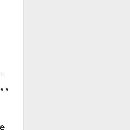
li.
 e le
 e