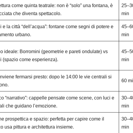
ettura come quinta teatrale: non è “solo” una fontana, è
25–3
cciata che diventa spettacolo.
min
i e la città “dell’acqua”: fontane come segni di potere e
45–6
amento urbano.
min
llo ideale: Borromini (geometrie e pareti ondulate) vs
45–5
i (spazio come esperienza).
min
nviene fermarsi presto: dopo le 14:00 le vie centrali si
60 m
ono.
o “narrativo”: cappelle pensate come scene, con luci e
30–4
ali che guidano l’emozione.
min
one prospettica e spazio: perfetta per capire come il
30–4
o usa pittura e architettura insieme.
min