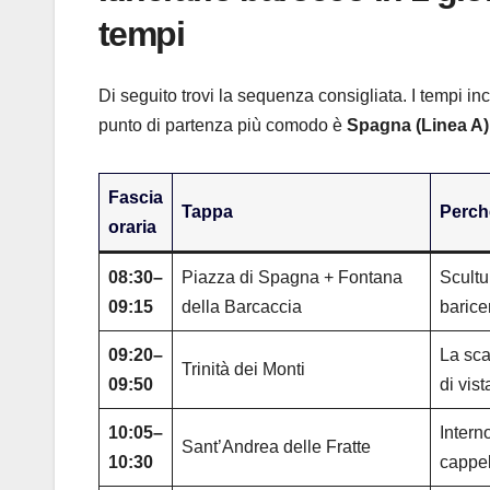
tempi
Di seguito trovi la sequenza consigliata. I tempi in
punto di partenza più comodo è
Spagna (Linea A)
Fascia
Tappa
Perché
oraria
08:30–
Piazza di Spagna + Fontana
Scultu
09:15
della Barcaccia
barice
09:20–
La sca
Trinità dei Monti
09:50
di vist
10:05–
Intern
Sant’Andrea delle Fratte
10:30
cappel