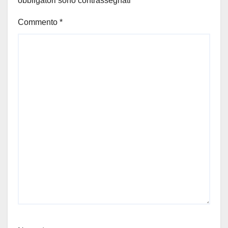
obbligatori sono contrassegnati
*
Commento
*