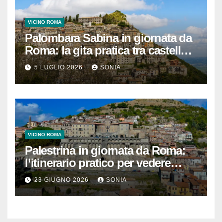
VICINO ROMA
Palombara Sabina in giornata da
Roma: la gita pratica tra castello,
vicoli e Terme di Cretone
5 LUGLIO 2026
SONIA
VICINO ROMA
Palestrina in giornata da Roma:
l’itinerario pratico per vedere
Santuario, Museo e centro
23 GIUGNO 2026
SONIA
storico