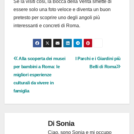
Se la visiti così, la Bocca della Verità smette di
essere solo una foto veloce e diventa un buon
pretesto per scoprire uno degli angoli più
interessanti e concreti di Roma.
Navigazione
Alla scoperta dei musei
I Parchi e i Giardini più
per bambini a Roma: le
Belli di Roma
articoli
migliori esperienze
culturali da vivere in
famiglia
Di
Sonia
Ciao, sono Sonia e mi occupo