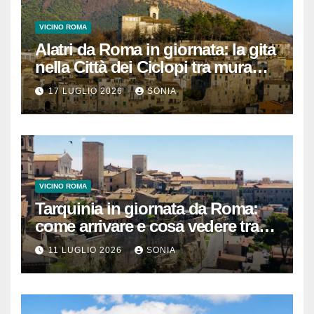
VICINO ROMA
Alatri da Roma in giornata: la gita
nella Città dei Ciclopi tra mura
megalitiche, vicoli medievali e
17 LUGLIO 2026
SONIA
panorami di Ciociaria
VICINO ROMA
Tarquinia in giornata da Roma:
come arrivare e cosa vedere tra
necropoli etrusca, museo e
11 LUGLIO 2026
SONIA
centro storico