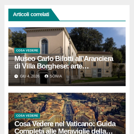
Articoli correlati
COSA VEDERE
Museo Carlo Bilotti all’Aranciera
di Villa Borghese: arte
contemporanea, De Chirico e una
GIU 4, 2026
SONIA
Roma più silenziosa da scoprire
COSA VEDERE
Cosa Vedere nel Vaticano: Guida
Completa alle Meraviglie della