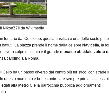
di NikonZ7II da Wikimedia
on lontano dal Colosseo, questa basilica è una delle soste più b
iù battuti. La piazza prende il nome dalla celebre
Navicella
, la f
no il vero colpo d’occhio è il grande
mosaico absidale voluto d
enza carolingia a Roma.
il Celio ha un passo diverso dal centro più turistico, con strade i
a. In questo momento è bene controllare sempre prima l’accessibil
 legati alla
Metro C
e la parrocchia pubblica aggiornamenti
uito.