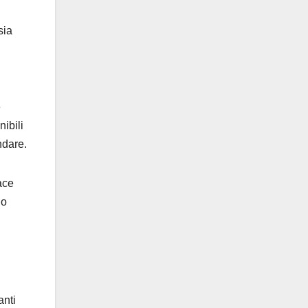
sia
e
nibili
ndare.
ace
no
anti