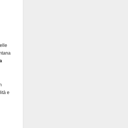
elle
ontana
a
n
ità e