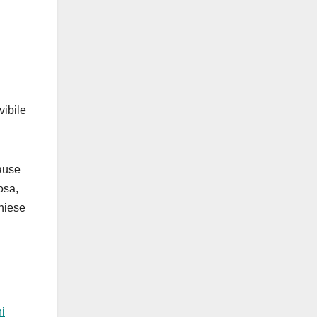
vibile
pause
osa,
hiese
ni