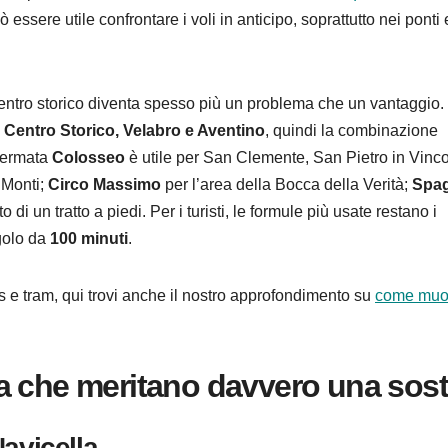
ssere utile confrontare i voli in anticipo, soprattutto nei ponti 
 centro storico diventa spesso più un problema che un vantaggio.
, Centro Storico, Velabro e Aventino
, quindi la combinazione
 fermata
Colosseo
è utile per San Clemente, San Pietro in Vinco
 Monti;
Circo Massimo
per l’area della Bocca della Verità;
Spa
i un tratto a piedi. Per i turisti, le formule più usate restano i
ngolo da
100 minuti
.
s e tram, qui trovi anche il nostro approfondimento su
come muo
a che meritano davvero una sos
avicella