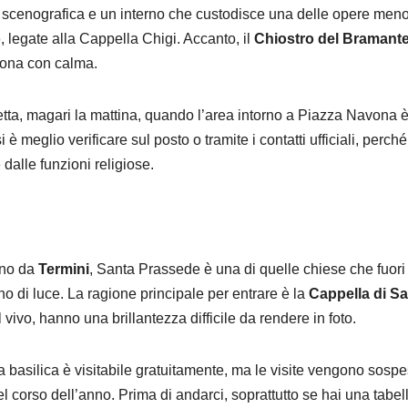
a scenografica e un interno che custodisce una delle opere men
o
, legate alla Cappella Chigi. Accanto, il
Chiostro del Bramant
zona con calma.
retta, magari la mattina, quando l’area intorno a Piazza Navona 
è meglio verificare sul posto o tramite i contatti ufficiali, perché
dalle funzioni religiose.
ano da
Termini
, Santa Prassede è una di quelle chiese che fuori
o di luce. La ragione principale per entrare è la
Cappella di S
 vivo, hanno una brillantezza difficile da rendere in foto.
La basilica è visitabile gratuitamente, ma le visite vengono sosp
el corso dell’anno. Prima di andarci, soprattutto se hai una tabel