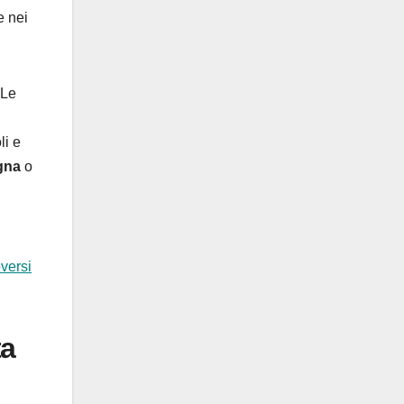
e nei
 Le
li e
gna
o
versi
ta