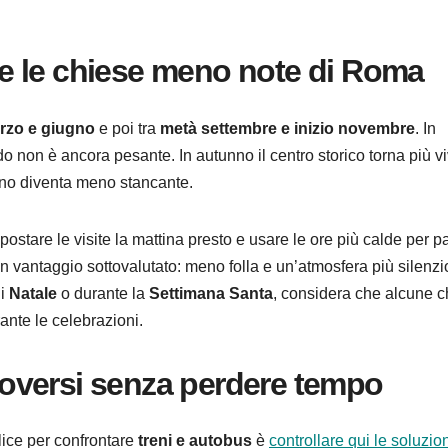
e le chiese meno note di Roma
arzo e giugno
e poi tra
metà settembre e inizio novembre
. In
o non è ancora pesante. In autunno il centro storico torna più vi
orno diventa meno stancante.
ostare le visite la mattina presto e usare le ore più calde per 
n vantaggio sottovalutato: meno folla e un’atmosfera più silenzi
di
Natale
o durante la
Settimana Santa
, considera che alcune c
ante le celebrazioni.
oversi senza perdere tempo
plice per confrontare
treni e autobus
è
controllare qui le soluzio