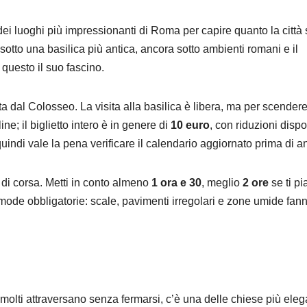
i luoghi più impressionanti di Roma per capire quanto la città 
, sotto una basilica più antica, ancora sotto ambienti romani e il
o questo il suo fascino.
 dal Colosseo. La visita alla basilica è libera, ma per scender
ne; il biglietto intero è in genere di
10 euro
, con riduzioni dispo
 quindi vale la pena verificare il calendario aggiornato prima di a
i di corsa. Metti in conto almeno
1 ora e 30
, meglio
2 ore
se ti pi
omode obbligatorie: scale, pavimenti irregolari e zone umide fan
he molti attraversano senza fermarsi, c’è una delle chiese più eleg