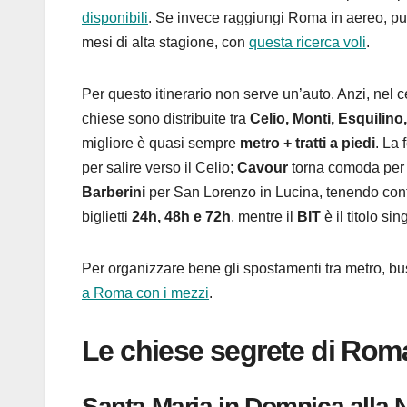
disponibili
. Se invece raggiungi Roma in aereo, può e
mesi di alta stagione, con
questa ricerca voli
.
Per questo itinerario non serve un’auto. Anzi, nel
chiese sono distribuite tra
Celio, Monti, Esquilino
migliore è quasi sempre
metro + tratti a piedi
. La
per salire verso il Celio;
Cavour
torna comoda per
Barberini
per San Lorenzo in Lucina, tenendo conto d
biglietti
24h, 48h e 72h
, mentre il
BIT
è il titolo si
Per organizzare bene gli spostamenti tra metro, bu
a Roma con i mezzi
.
Le chiese segrete di Rom
Santa Maria in Domnica alla N