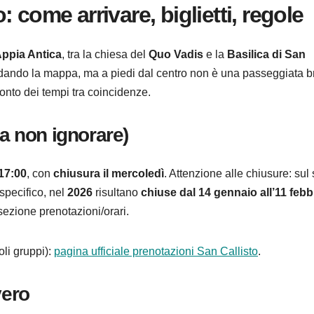
 come arrivare, biglietti, regole
Appia Antica
, tra la chiesa del
Quo Vadis
e la
Basilica di San
dando la mappa, ma a piedi dal centro non è una passeggiata b
conto dei tempi tra coincidenze.
da non ignorare)
17:00
, con
chiusura il mercoledì
. Attenzione alle chiusure: sul 
 specifico, nel
2026
risultano
chiuse dal 14 gennaio all’11 febb
 sezione prenotazioni/orari.
li gruppi):
pagina ufficiale prenotazioni San Callisto
.
vero