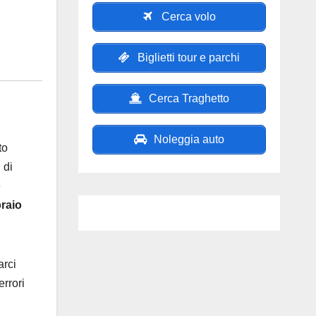
Cerca volo
Biglietti tour e parchi
Cerca Traghetto
Noleggia auto
to
 di
e
braio
arci
errori