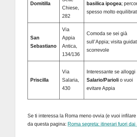
Domitilla
basilica ipogea
; perco
Chiese,
spesso molto equilibra
282
Via
Comoda se sei già
San
Appia
sull’Appia; visita guida
Sebastiano
Antica,
scorrevole
134/136
Via
Interessante se alloggi
Priscilla
Salaria,
Salario/Parioli
o vuoi
430
evitare Appia
Se ti interessa la Roma meno ovvia (e vuoi infilare l
da questa pagina:
Roma segreta: itinerari fuori dai ci