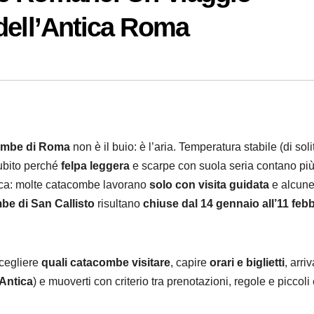
dell’Antica Roma
ombe di Roma
non è il buio: è l’aria. Temperatura stabile (di soli
subito perché
felpa leggera
e scarpe con suola seria contano più
stica: molte catacombe lavorano
solo con visita guidata
e alcun
e di San Callisto
risultano
chiuse dal 14 gennaio all’11 feb
scegliere
quali catacombe visitare
, capire
orari e biglietti
, arriv
 Antica
) e muoverti con criterio tra prenotazioni, regole e piccoli 