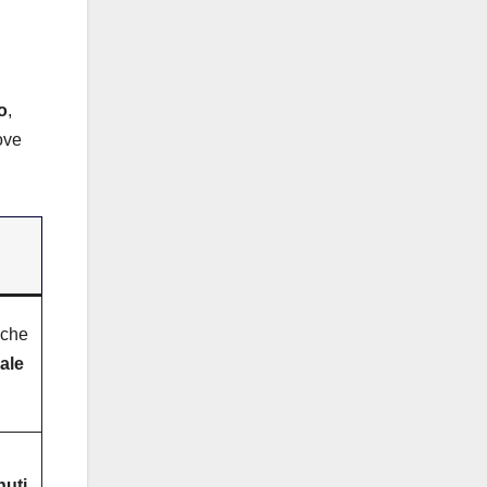
o
,
ove
che
ale
nuti