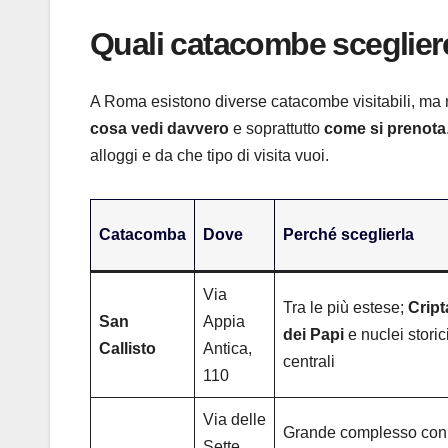
Quali catacombe sceglier
A Roma esistono diverse catacombe visitabili, ma
cosa vedi davvero
e soprattutto
come si prenota
alloggi e da che tipo di visita vuoi.
Catacomba
Dove
Perché sceglierla
Via
Tra le più estese;
Cript
San
Appia
dei Papi
e nuclei storic
Callisto
Antica,
centrali
110
Via delle
Grande complesso con
Sette