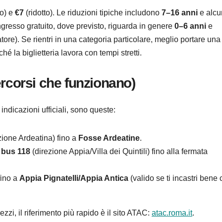
ro) e
€7
(ridotto). Le riduzioni tipiche includono
7–16 anni
e alcu
’ingresso gratuito, dove previsto, riguarda in genere
0–6 anni
e
re). Se rientri in una categoria particolare, meglio portare una
hé la biglietteria lavora con tempi stretti.
ercorsi che funzionano)
indicazioni ufficiali, sono queste:
zione Ardeatina) fino a
Fosse Ardeatine
.
i
bus 118
(direzione Appia/Villa dei Quintili) fino alla fermata
ino a
Appia Pignatelli/Appia Antica
(valido se ti incastri bene
zi, il riferimento più rapido è il sito ATAC:
atac.roma.it
.