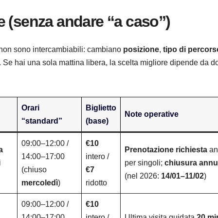
e (senza andare “a caso”)
 non sono intercambiabili: cambiano
posizione
,
tipo di percors
. Se hai una sola mattina libera, la scelta migliore dipende da d
Orari
Biglietto
Note operative
“standard”
(base)
09:00–12:00 /
€10
a
Prenotazione richiesta
an
14:00–17:00
intero /
i
per singoli;
chiusura annu
(chiuso
€7
(nel 2026:
14/01–11/02
)
mercoledì
)
ridotto
09:00–12:00 /
€10
14:00–17:00
intero /
Ultima visita guidata
20 mi