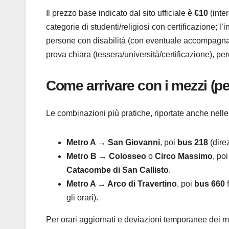
Il prezzo base indicato dal sito ufficiale è
€10
(inte
categorie di studenti/religiosi con certificazione; l
persone con disabilità (con eventuale accompagnato
prova chiara (tessera/università/certificazione), perc
Come arrivare con i mezzi (p
Le combinazioni più pratiche, riportate anche nelle 
Metro A → San Giovanni
, poi
bus 218
(dire
Metro B → Colosseo
o
Circo Massimo
, po
Catacombe di San Callisto
.
Metro A → Arco di Travertino
, poi
bus 660
f
gli orari).
Per orari aggiornati e deviazioni temporanee dei mez