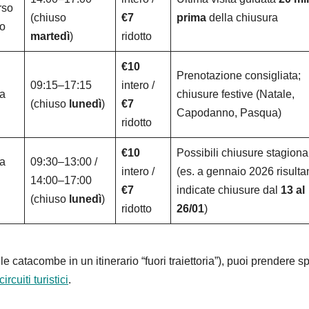
rso
(chiuso
€7
prima
della chiusura
to
martedì
)
ridotto
€10
Prenotazione consigliata;
09:15–17:15
intero /
ta
chiusure festive (Natale,
(chiuso
lunedì
)
€7
Capodanno, Pasqua)
ridotto
€10
Possibili chiusure stagiona
 a
09:30–13:00 /
intero /
(es. a gennaio 2026 risulta
14:00–17:00
€7
indicate chiusure dal
13 al
(chiuso
lunedì
)
ridotto
26/01
)
e catacombe in un itinerario “fuori traiettoria”), puoi prendere s
rcuiti turistici
.