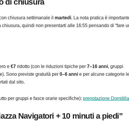
o di chiusura
 con chiusura settimanale il
martedì
. La nota pratica è important
 chiusura, quindi non presentarti alle 16:55 pensando di “fare u
ero e
€7
ridotto (con le riduzioni tipiche per
7–16 anni
, gruppi
e). Sono previste gratuità per
0–6 anni
e per alcune categorie l
tati dal sito.
utto per gruppi e fasce orarie specifiche):
prenotazione Domitilla
azza Navigatori + 10 minuti a piedi”