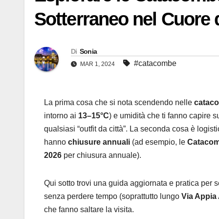
Sotterraneo nel Cuore 
Di
Sonia
#catacombe
MAR 1, 2024
La prima cosa che si nota scendendo nelle
catac
intorno ai
13–15°C
) e umidità che ti fanno capire 
qualsiasi “outfit da città”. La seconda cosa è logi
hanno
chiusure annuali
(ad esempio, le
Catacomb
2026
per chiusura annuale).
Qui sotto trovi una guida aggiornata e pratica per 
senza perdere tempo (soprattutto lungo
Via Appia
che fanno saltare la visita.