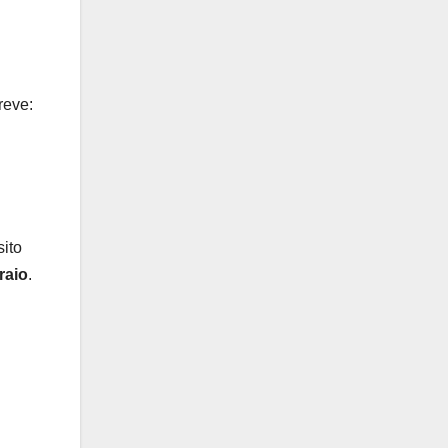
reve:
sito
raio
.