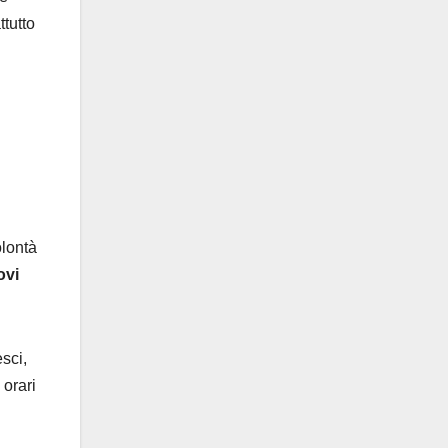
ttutto
lontà
ovi
sci,
 orari