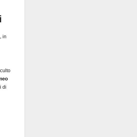
i
, in
culto
omeo
i di