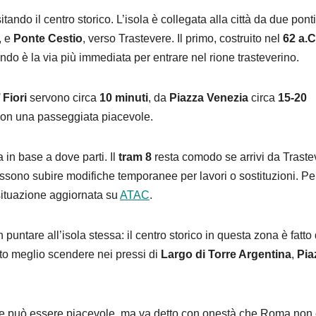
tando il centro storico. L’isola è collegata alla città da due ponti
, e
Ponte Cestio
, verso Trastevere. Il primo, costruito nel
62 a.C
ndo è la via più immediata per entrare nel rione trasteverino.
Fiori
servono circa
10 minuti
, da
Piazza Venezia
circa
15-20
on una passeggiata piacevole.
ia in base a dove parti. Il
tram 8
resta comodo se arrivi da Traste
sono subire modifiche temporanee per lavori o sostituzioni. Pe
 situazione aggiornata su
ATAC
.
n puntare all’isola stessa: il centro storico in questa zona è fatto 
olto meglio scendere nei pressi di
Largo di Torre Argentina
,
Pia
Tevere può essere piacevole, ma va detto con onestà che Roma non