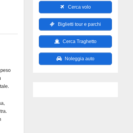
Cerca volo
Biglietti tour e parchi
Cerca Traghetto
Noleggia auto
 peso
ù
tale.
sa,
tra.
n