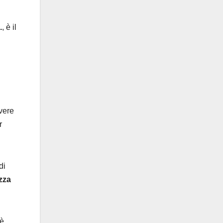
.
, è il
vere
r
di
zza
 è