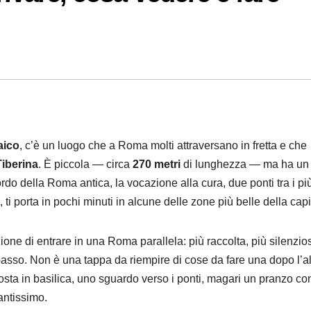
aico
, c’è un luogo che a Roma molti attraversano in fretta e che
Tiberina
. È piccola — circa
270 metri
di lunghezza — ma ha un
ordo della Roma antica, la vocazione alla cura, due ponti tra i pi
 ti porta in pochi minuti in alcune delle zone più belle della capi
zione di entrare in una Roma parallela: più raccolta, più silenzio
asso. Non è una tappa da riempire di cose da fare una dopo l’al
sta in basilica, uno sguardo verso i ponti, magari un pranzo co
tantissimo.