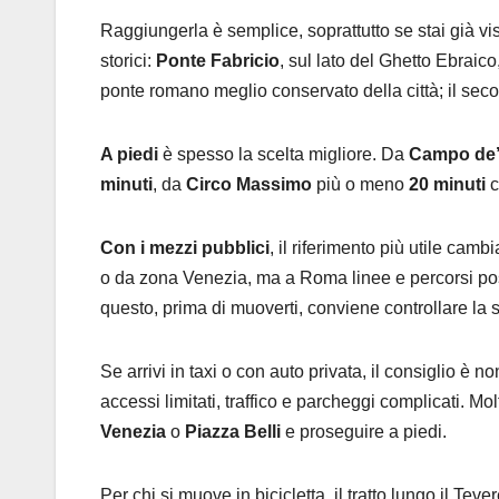
Raggiungerla è semplice, soprattutto se stai già visi
storici:
Ponte Fabricio
, sul lato del Ghetto Ebraico
ponte romano meglio conservato della città; il seco
A piedi
è spesso la scelta migliore. Da
Campo de’ 
minuti
, da
Circo Massimo
più o meno
20 minuti
c
Con i mezzi pubblici
, il riferimento più utile camb
o da zona Venezia, ma a Roma linee e percorsi pos
questo, prima di muoverti, conviene controllare la
Se arrivi in taxi o con auto privata, il consiglio è no
accessi limitati, traffico e parcheggi complicati. M
Venezia
o
Piazza Belli
e proseguire a piedi.
Per chi si muove in bicicletta, il tratto lungo il 