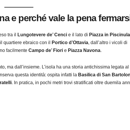
rina e perché vale la pena fermars
eso tra il
Lungotevere de’ Cenci
e il lato di
Piazza in Piscinula
il quartiere ebraico con il
Portico d’Ottavia
, dall’altro i vicoli di
ono facilmente
Campo de’ Fiori
e
Piazza Navona
.
, ma dall’insieme. L’isola ha una storia antichissima legata al 
serva questa identità: ospita infatti la
Basilica di San Bartol
atelli
. In pratica, in pochi metri trovi stratificati oltre duemila ann