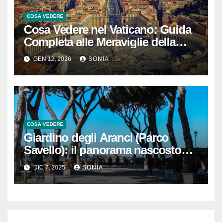
COSA VEDERE
Cosa Vedere nel Vaticano: Guida
Completa alle Meraviglie della
Città del Papa
GEN 12, 2026
SONIA
COSA VEDERE
Giardino degli Aranci (Parco
Savello): il panorama nascosto
che domina il Tevere
DIC 7, 2025
SONIA