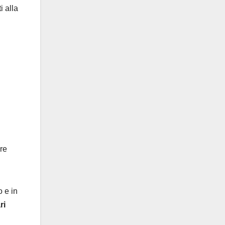
i alla
are
o e in
ri