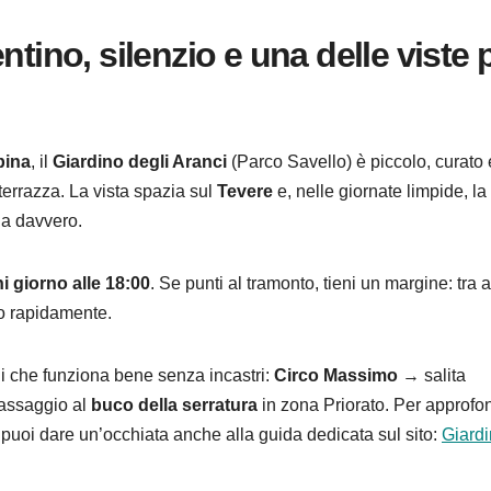
ntino, silenzio e una delle viste 
bina
, il
Giardino degli Aranci
(Parco Savello) è piccolo, curato 
a terrazza. La vista spazia sul
Tevere
e, nelle giornate limpide, la
ia davvero.
i giorno alle 18:00
. Se punti al tramonto, tieni un margine: tra a
 rapidamente.
di che funziona bene senza incastri:
Circo Massimo
→ salita
passaggio al
buco della serratura
in zona Priorato. Per approfo
, puoi dare un’occhiata anche alla guida dedicata sul sito:
Giard