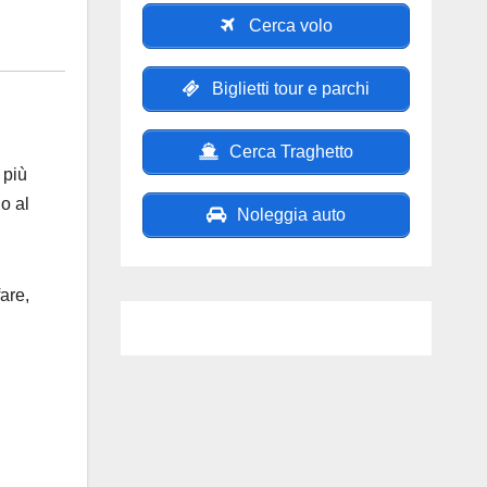
Cerca volo
Biglietti tour e parchi
Cerca Traghetto
 più
o al
Noleggia auto
are,