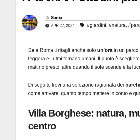
Di
Sonia
#giardini
,
#natura
,
#parc
APR 27, 2024
Se a Roma ti ritagli anche solo
un’ora
in un parco, 
leggera e i ritmi tornano umani. Il punto è sceglier
mattino presto, altre quando il sole scende e la l
Di seguito trovi una selezione ragionata dei
parchi
come arrivare, quanto tempo mettere in conto e qu
Villa Borghese: natura, m
centro