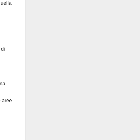
uella
 di
una
e aree