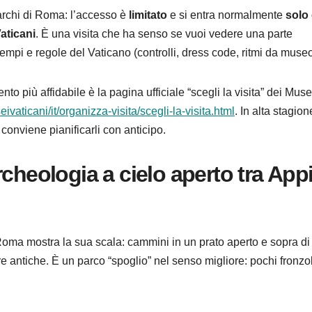
archi di Roma: l’accesso è
limitato
e si entra normalmente
solo
aticani
. È una visita che ha senso se vuoi vedere una parte
e tempi e regole del Vaticano (controlli, dress code, ritmi da museo
imento più affidabile è la pagina ufficiale “scegli la visita” dei Muse
vaticani/it/organizza-visita/scegli-la-visita.html
. In alta stagion
 conviene pianificarli con anticipo.
cheologia a cielo aperto tra App
Roma mostra la sua scala: cammini in un prato aperto e sopra di 
ture antiche. È un parco “spoglio” nel senso migliore: pochi fronzol