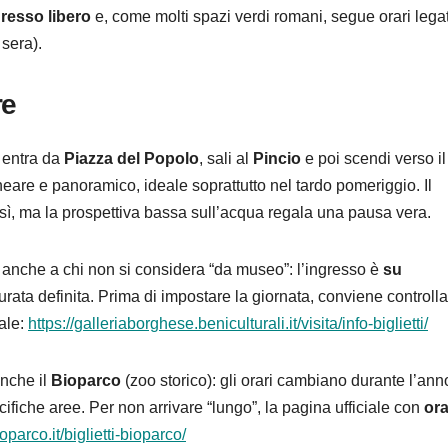
gresso libero
e, come molti spazi verdi romani, segue orari legat
 sera).
re
 entra da
Piazza del Popolo
, sali al
Pincio
e poi scendi verso il
neare e panoramico, ideale soprattutto nel tardo pomeriggio. Il
a, sì, ma la prospettiva bassa sull’acqua regala una pausa vera.
 anche a chi non si considera “da museo”: l’ingresso è
su
rata definita. Prima di impostare la giornata, conviene controll
iale:
https://galleriaborghese.beniculturali.it/visita/info-biglietti/
anche il
Bioparco
(zoo storico): gli orari cambiano durante l’ann
ifiche aree. Per non arrivare “lungo”, la pagina ufficiale con
ora
oparco.it/biglietti-bioparco/