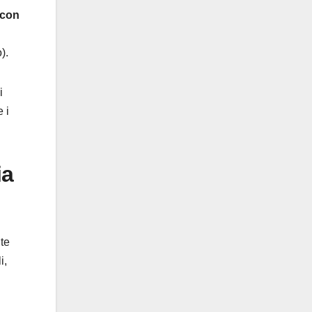
 con
).
i
e i
ia
te
i,