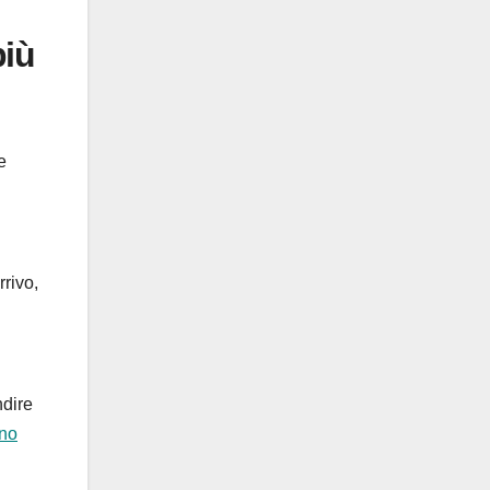
più
e
rrivo,
ndire
ino