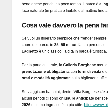
bene anche per chi ha poco tempo. Il parco è
a in
luce naturale (in pratica è fruibile dal mattino fino a
Cosa vale davvero la pena fa
Se vuoi un itinerario semplice che “rende” sempre,
cuore del parco: in
35–50 minuti
fai un percorso li
Laghetto
è un classico: la gita in barca è turistic
Per la parte culturale, la
Galleria Borghese
merita
prenotazione obbligatoria
, con
turni di visita
e du
orari e modalità aggiornate
sulla biglietteria uffic
Se viaggi con bambini, dentro Villa Borghese c’è 
alcuni periodi ci sono
chiusure anticipate
per spec
2026
e ultimo ingresso è la più utile:
https://www.bi