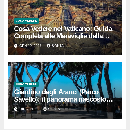
COSA VEDERE
Cosa Vedere nel Vaticano: Guida
Completa alle Meraviglie della
Città del Papa
GEN 12, 2026
SONIA
COSA VEDERE
Giardino degli Aranci (Parco
Savello): il panorama nascosto
che domina il Tevere
DIC 7, 2025
SONIA