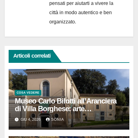
pensati per aiutarti a vivere la
città in modo autentico e ben
organizzato.
Articoli correlati
COSA VEDERE
Museo Carlo Bilotti all’Aranciera
di Villa Borghese: arte
contemporanea, De Chirico e una
GIU 4, 2026
SONIA
Roma più silenziosa da scoprire