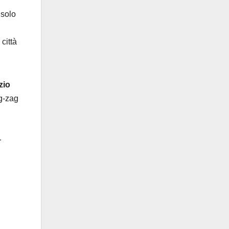
 solo
 città
zio
ig-zag
r