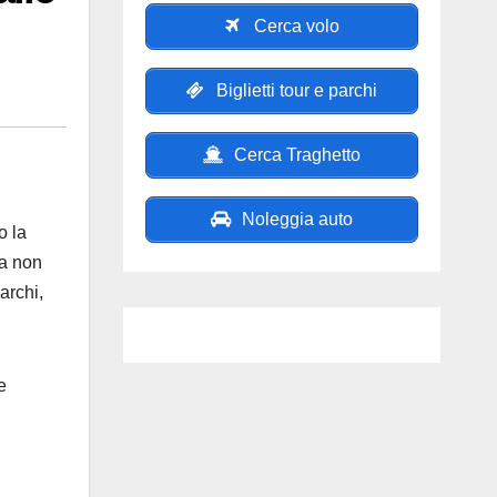
Cerca volo
Biglietti tour e parchi
Cerca Traghetto
Noleggia auto
o la
ia non
archi,
e