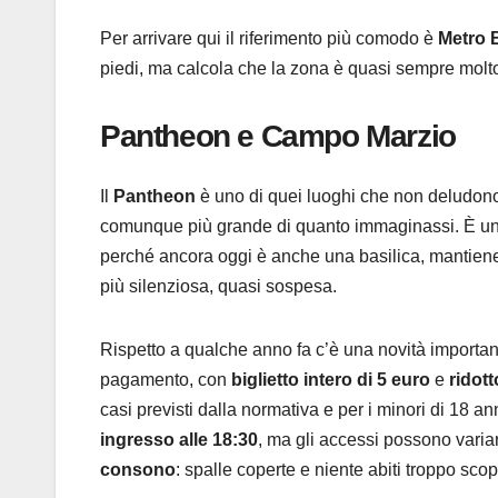
Per arrivare qui il riferimento più comodo è
Metro 
piedi, ma calcola che la zona è quasi sempre molto 
Pantheon e Campo Marzio
Il
Pantheon
è uno di quei luoghi che non deludono 
comunque più grande di quanto immaginassi. È uno
perché ancora oggi è anche una basilica, mantiene u
più silenziosa, quasi sospesa.
Rispetto a qualche anno fa c’è una novità important
pagamento, con
biglietto intero di 5 euro
e
ridott
casi previsti dalla normativa e per i minori di 18 a
ingresso alle 18:30
, ma gli accessi possono varia
consono
: spalle coperte e niente abiti troppo scope