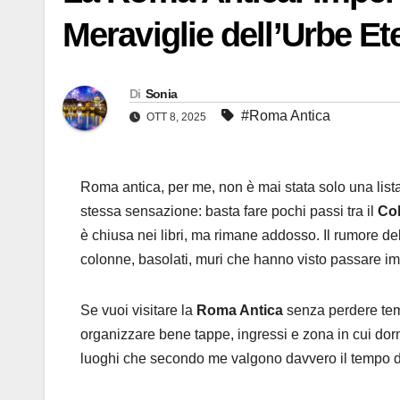
Meraviglie dell’Urbe Et
Di
Sonia
#Roma Antica
OTT 8, 2025
Roma antica, per me, non è mai stata solo una lista
stessa sensazione: basta fare pochi passi tra il
Co
è chiusa nei libri, ma rimane addosso. Il rumore del t
colonne, basolati, muri che hanno visto passare impe
Se vuoi visitare la
Roma Antica
senza perdere temp
organizzare bene tappe, ingressi e zona in cui dormir
luoghi che secondo me valgono davvero il tempo d