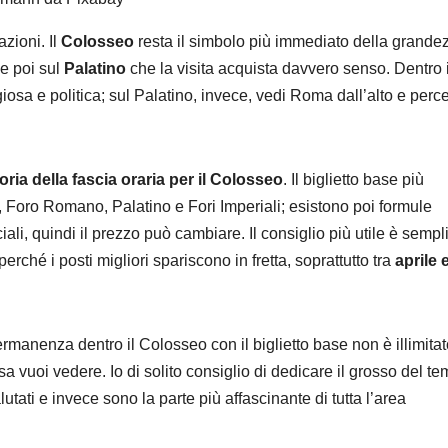
azioni. Il
Colosseo
resta il simbolo più immediato della grande
e poi sul
Palatino
che la visita acquista davvero senso. Dentro i
iosa e politica; sul Palatino, invece, vedi Roma dall’alto e perc
ria della fascia oraria per il Colosseo
. Il biglietto base più
 Foro Romano, Palatino e Fori Imperiali; esistono poi formule
ciali, quindi il prezzo può cambiare. Il consiglio più utile è sempl
perché i posti migliori spariscono in fretta, soprattutto tra
aprile 
rmanenza dentro il Colosseo con il biglietto base non è illimitat
sa vuoi vedere. Io di solito consiglio di dedicare il grosso del t
tati e invece sono la parte più affascinante di tutta l’area