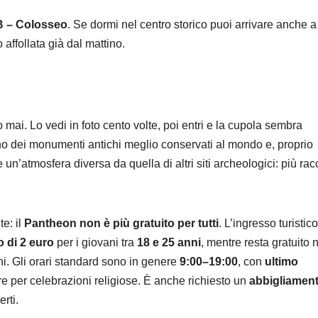
B – Colosseo
. Se dormi nel centro storico puoi arrivare anche a
affollata già dal mattino.
mai. Lo vedi in foto cento volte, poi entri e la cupola sembra
 dei monumenti antichi meglio conservati al mondo e, proprio
n’atmosfera diversa da quella di altri siti archeologici: più racc
e: il
Pantheon non è più gratuito per tutti
. L’ingresso turistic
o di 2 euro
per i giovani tra
18 e 25 anni
, mentre resta gratuito 
nni. Gli orari standard sono in genere
9:00–19:00
, con
ultimo
re per celebrazioni religiose. È anche richiesto un
abbigliamen
rti.