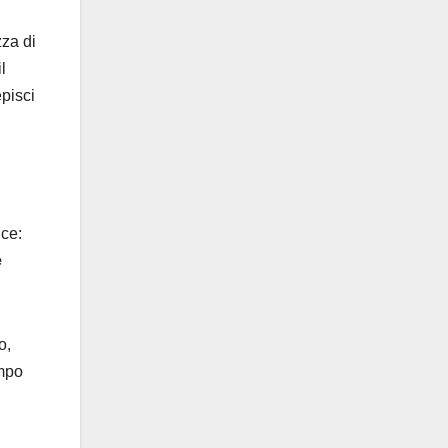
zza di
l
episci
ice:
e
o,
empo