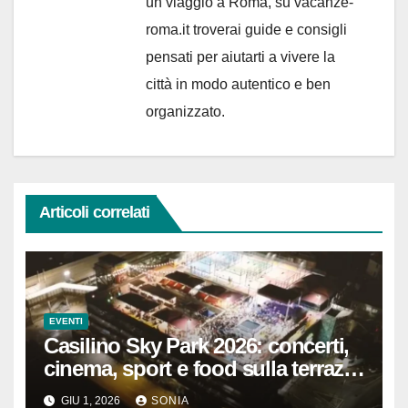
un viaggio a Roma, su vacanze-
roma.it troverai guide e consigli
pensati per aiutarti a vivere la
città in modo autentico e ben
organizzato.
Articoli correlati
EVENTI
Casilino Sky Park 2026: concerti,
cinema, sport e food sulla terrazza
di Roma Est
GIU 1, 2026
SONIA