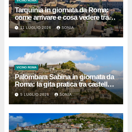
VICINO ROMA
Tarquinia in giornata da Roma:
come arrivare e cosa vedere tra
necropoli etrusca, museo e
11 LUGLIO 2026
SONIA
centro storico
VICINO ROMA
Palombara Sabina in giornata da
Roma: la gita pratica tra castello,
vicoli e Terme di Cretone
5 LUGLIO 2026
SONIA