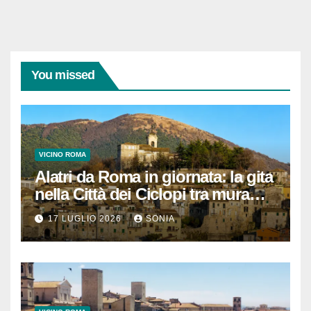
You missed
VICINO ROMA
Alatri da Roma in giornata: la gita
nella Città dei Ciclopi tra mura
megalitiche, vicoli medievali e
17 LUGLIO 2026
SONIA
panorami di Ciociaria