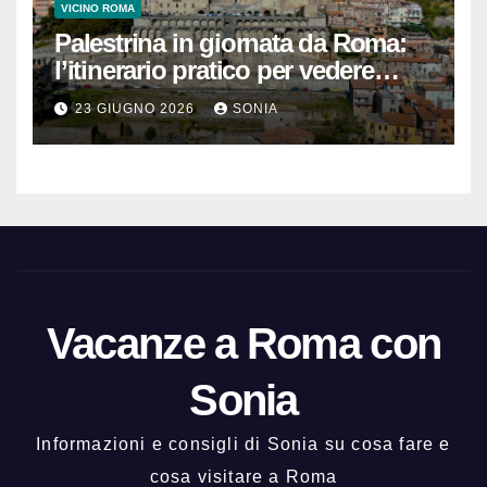
VICINO ROMA
Palestrina in giornata da Roma:
l’itinerario pratico per vedere
Santuario, Museo e centro
23 GIUGNO 2026
SONIA
storico
Vacanze a Roma con
Sonia
Informazioni e consigli di Sonia su cosa fare e
cosa visitare a Roma