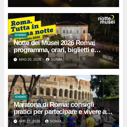
EVENTI
Notte dei Musei 2026 Roma:
programma, orari, biglietti e
musei aperti
MAG 20, 2026
SONIA
EVENTI
Maratona di Roma: consigli
pratici per partecipare e vivere al
meglio la corsa nella Città Eterna
APR 27, 2026
SONIA