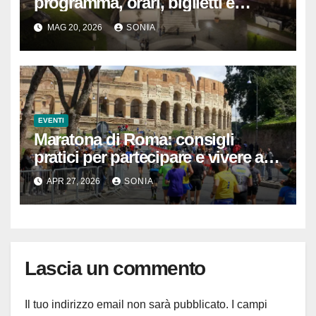
programma, orari, biglietti e
musei aperti
MAG 20, 2026
SONIA
EVENTI
Maratona di Roma: consigli
pratici per partecipare e vivere al
meglio la corsa nella Città Eterna
APR 27, 2026
SONIA
Lascia un commento
Il tuo indirizzo email non sarà pubblicato.
I campi