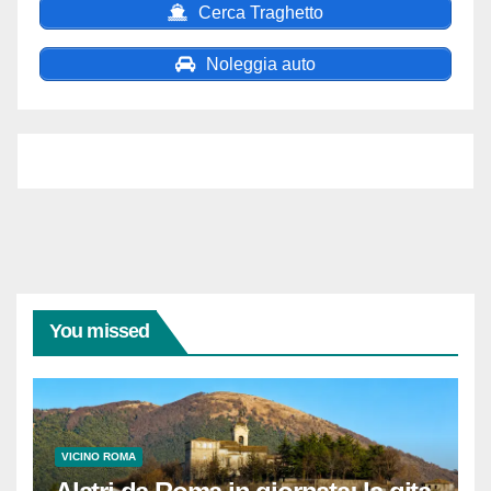
Cerca Traghetto
Noleggia auto
You missed
VICINO ROMA