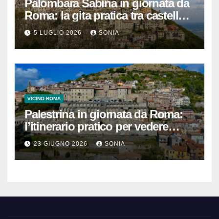
Palombara Sabina in giornata da
Roma: la gita pratica tra castello,
vicoli e Terme di Cretone
5 LUGLIO 2026
SONIA
VICINO ROMA
Palestrina in giornata da Roma:
l’itinerario pratico per vedere
Santuario, Museo e centro
23 GIUGNO 2026
SONIA
storico