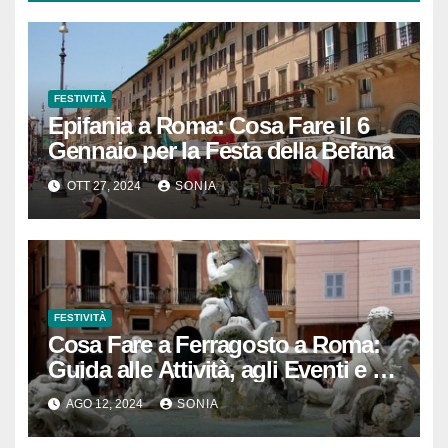
FESTIVITÀ
Epifania a Roma: Cosa Fare il 6
Gennaio per la Festa della Befana
OTT 27, 2024
SONIA
FESTIVITÀ
Cosa Fare a Ferragosto a Roma:
Guida alle Attività, agli Eventi e ai
Luoghi da Visitare
AGO 12, 2024
SONIA