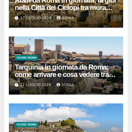
Alatri da Roma in giornata: la gita
nella Città dei Ciclopi tra mura
megalitiche, vicoli medievali e
17 LUGLIO 2026
SONIA
panorami di Ciociaria
VICINO ROMA
Tarquinia in giornata da Roma:
come arrivare e cosa vedere tra
necropoli etrusca, museo e
11 LUGLIO 2026
SONIA
centro storico
VICINO ROMA