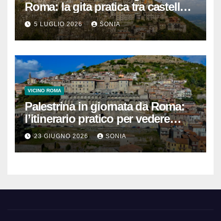
Roma: la gita pratica tra castello,
vicoli e Terme di Cretone
5 LUGLIO 2026
SONIA
VICINO ROMA
Palestrina in giornata da Roma:
l’itinerario pratico per vedere
Santuario, Museo e centro
23 GIUGNO 2026
SONIA
storico