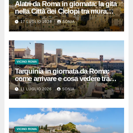
Alatri da Roma in giornata: la gita
nella Città dei Ciclopi tra mura
megalitiche, vicoli medievali e
17 LUGLIO 2026
SONIA
panorami di Ciociaria
VICINO ROMA
Tarquinia in giornata da Roma:
come arrivare e cosa vedere tra
necropoli etrusca, museo e
11 LUGLIO 2026
SONIA
centro storico
VICINO ROMA