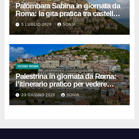
Palombara Sabina in giornata da
Roma: la gita pratica tra castello,
vicoli e Terme di Cretone
5 LUGLIO 2026
SONIA
VICINO ROMA
Palestrina in giornata da Roma:
l’itinerario pratico per vedere
Santuario, Museo e centro
23 GIUGNO 2026
SONIA
storico