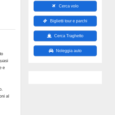
Cerca volo
Biglietti tour e parchi
Cerca Traghetto
Noleggia auto
to
quasi
e e
o.
oni al