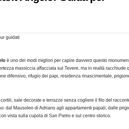
our guidati
elo
è uno dei modi migliori per capire davvero questo monumen
rtezza massiccia affacciata sul Tevere, ma in realtà racchiude 
ne difensivo, rifugio dei papi, residenza rinascimentale, prigion
cortili, sale decorate e terrazze senza cogliere il filo del raccont
 dal Mausoleo di Adriano agli appartamenti papali, dalle prigi
con vista sulla cupola di San Pietro e sul centro storico.