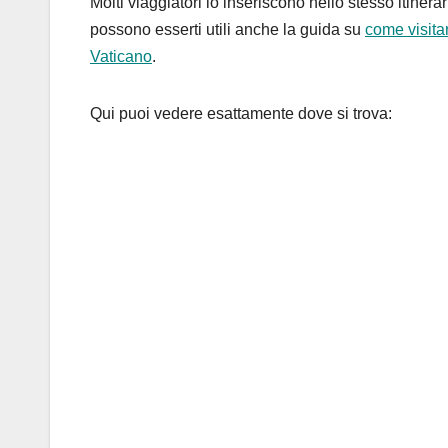
Molti viaggiatori lo inseriscono nello stesso itinera
possono esserti utili anche la guida su
come visitar
Vaticano
.
Qui puoi vedere esattamente dove si trova: