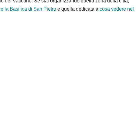
rio del Vaticano. Se stai organizzando quella zona della città,
e la Basilica di San Pietro
e quella dedicata a
cosa vedere nel