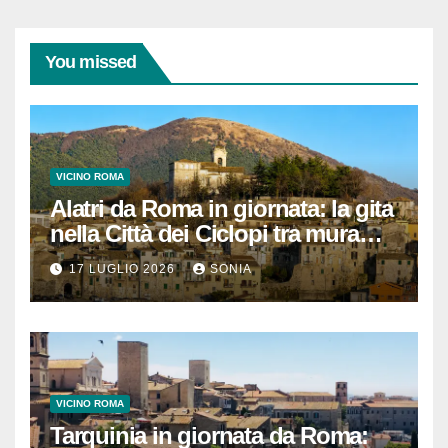
You missed
VICINO ROMA
Alatri da Roma in giornata: la gita
nella Città dei Ciclopi tra mura
megalitiche, vicoli medievali e
17 LUGLIO 2026
SONIA
panorami di Ciociaria
VICINO ROMA
Tarquinia in giornata da Roma: