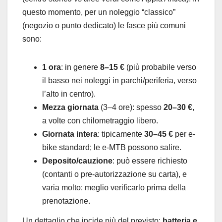
questo momento, per un noleggio “classico”
(negozio o punto dedicato) le fasce più comuni
sono:
1 ora
: in genere
8–15 €
(più probabile verso
il basso nei noleggi in parchi/periferia, verso
l’alto in centro).
Mezza giornata
(3–4 ore): spesso
20–30 €
,
a volte con chilometraggio libero.
Giornata intera
: tipicamente
30–45 €
per e-
bike standard; le e-MTB possono salire.
Deposito/cauzione
: può essere richiesto
(contanti o pre-autorizzazione su carta), e
varia molto: meglio verificarlo prima della
prenotazione.
Un dettaglio che incide più del previsto:
batteria e