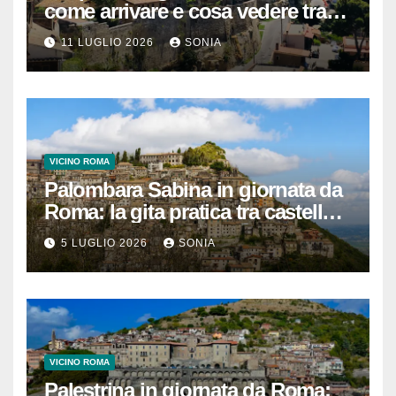
come arrivare e cosa vedere tra
necropoli etrusca, museo e
11 LUGLIO 2026
SONIA
centro storico
VICINO ROMA
Palombara Sabina in giornata da
Roma: la gita pratica tra castello,
vicoli e Terme di Cretone
5 LUGLIO 2026
SONIA
VICINO ROMA
Palestrina in giornata da Roma: