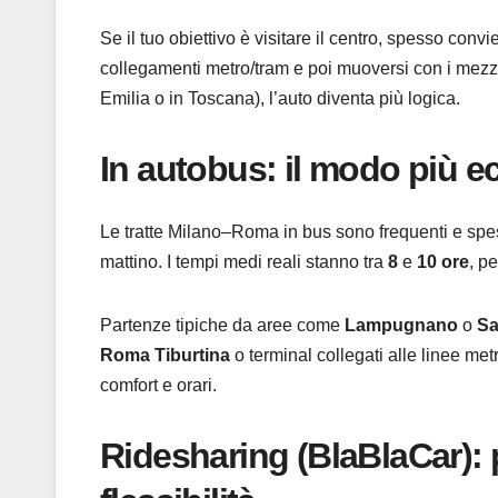
Se il tuo obiettivo è visitare il centro, spesso con
collegamenti metro/tram e poi muoversi con i mezzi
Emilia o in Toscana), l’auto diventa più logica.
In autobus: il modo più e
Le tratte Milano–Roma in bus sono frequenti e spess
mattino. I tempi medi reali stanno tra
8
e
10 ore
, pe
Partenze tipiche da aree come
Lampugnano
o
Sa
Roma Tiburtina
o terminal collegati alle linee metr
comfort e orari.
Ridesharing (BlaBlaCar): 