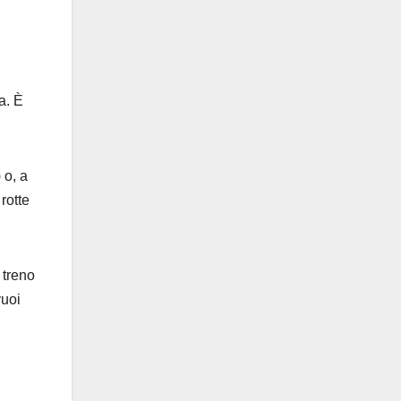
a. È
 o, a
 rotte
: treno
vuoi