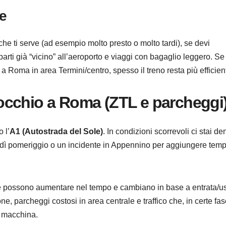
le
che ti serve (ad esempio molto presto o molto tardi), se devi
arti già “vicino” all’aeroporto e viaggi con bagaglio leggero. Se
a Roma in area Termini/centro, spesso il treno resta più efficien
a occhio a Roma (ZTL e parcheggi
 l’
A1 (Autostrada del Sole)
. In condizioni scorrevoli ci stai den
rdì pomeriggio o un incidente in Appennino per aggiungere temp
 possono aumentare nel tempo e cambiano in base a entrata/us
one, parcheggi costosi in area centrale e traffico che, in certe fas
a macchina.