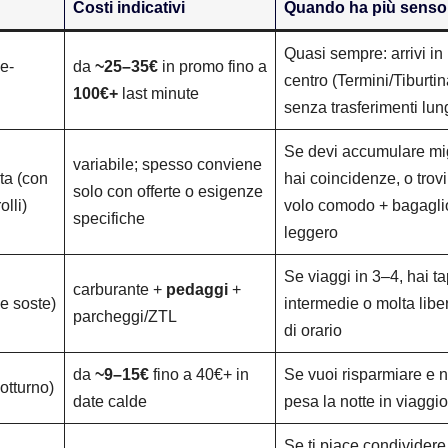
Costi indicativi
Quando ha più senso
Quasi sempre: arrivi in
e-
da
~25–35€
in promo fino a
centro (Termini/Tiburtin
100€+
last minute
senza trasferimenti lun
Se devi accumulare mig
variabile; spesso conviene
ta (con
hai coincidenze, o trov
solo con offerte o esigenze
olli)
volo comodo + bagagli
specifiche
leggero
Se viaggi in 3–4, hai t
carburante +
pedaggi
+
 e soste)
intermedie o molta libe
parcheggi/ZTL
di orario
da
~9–15€
fino a 40€+ in
Se vuoi risparmiare e n
otturno)
date calde
pesa la notte in viaggio
Se ti piace condividere 