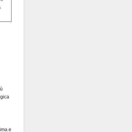
à
iù
egica
rima e