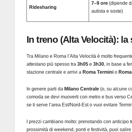
7–9 ore
(dipende d
Ridesharing
autista e soste)
In treno (Alta Velocità): la
Tra Milano e Roma l’Alta Velocità è molto frequente
attestano più spesso tra
3h05
e
3h30
, in base a fe
stazione centrale e arrivi a
Roma Termini
o
Roma 
In genere parti da
Milano Centrale
(o, su alcune c
comoda se devi muoverti con metro e bus verso Cen
se ti serve l’area Est/Nord-Est o vuoi evitare Termini 
I prezzi cambiano molto: prenotando con anticipo tro
prossimità di weekend, ponti e festività, puoi salire