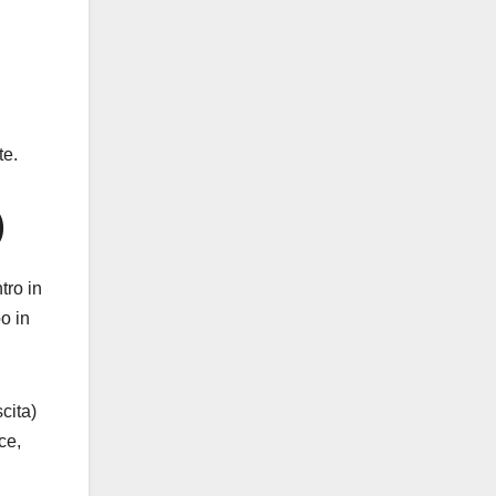
te.
)
tro in
o in
cita)
ce,