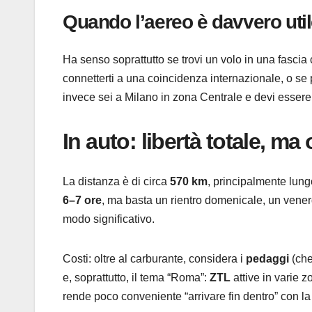
Quando l’aereo è davvero uti
Ha senso soprattutto se trovi un volo in una fascia 
connetterti a una coincidenza internazionale, o se p
invece sei a Milano in zona Centrale e devi essere 
In auto: libertà totale, m
La distanza è di circa
570 km
, principalmente lungo
6–7 ore
, ma basta un rientro domenicale, un vene
modo significativo.
Costi: oltre al carburante, considera i
pedaggi
(che
e, soprattutto, il tema “Roma”:
ZTL
attive in varie z
rende poco conveniente “arrivare fin dentro” con l