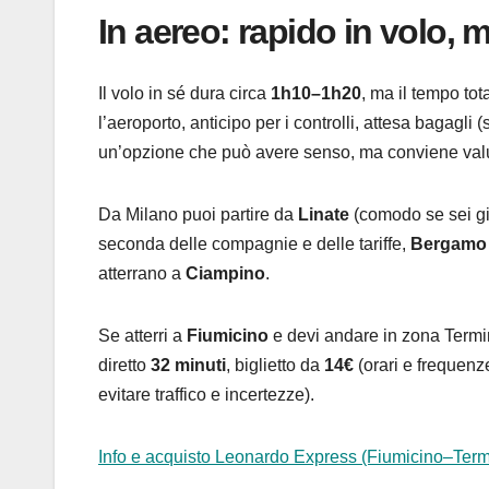
In aereo: rapido in volo, 
Il volo in sé dura circa
1h10–1h20
, ma il tempo to
l’aeroporto, anticipo per i controlli, attesa bagagl
un’opzione che può avere senso, ma conviene valut
Da Milano puoi partire da
Linate
(comodo se sei già
seconda delle compagnie e delle tariffe,
Bergamo O
atterrano a
Ciampino
.
Se atterri a
Fiumicino
e devi andare in zona Termin
diretto
32 minuti
, biglietto da
14€
(orari e frequenz
evitare traffico e incertezze).
Info e acquisto Leonardo Express (Fiumicino–Term