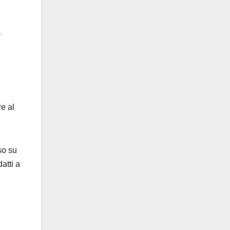
a
re al
so su
atti a