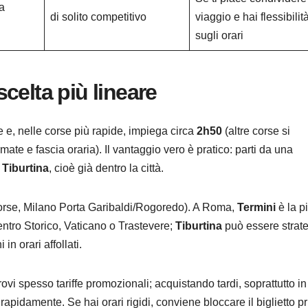
a
di solito competitivo
viaggio e hai flessibilit
sugli orari
 scelta più lineare
 e, nelle corse più rapide, impiega circa
2h50
(altre corse si
rmate e fascia oraria). Il vantaggio vero è pratico: parti da una
Tiburtina
, cioè già dentro la città.
orse, Milano Porta Garibaldi/Rogoredo). A Roma,
Termini
è la p
tro Storico, Vaticano o Trastevere;
Tiburtina
può essere strat
in orari affollati.
vi spesso tariffe promozionali; acquistando tardi, soprattutto in
 rapidamente. Se hai orari rigidi, conviene bloccare il biglietto p