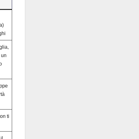
a)
ghi
lia,
i un
o
appe
rtà
on ti
il