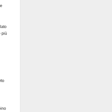
 e
 lato
e più
rto
pino