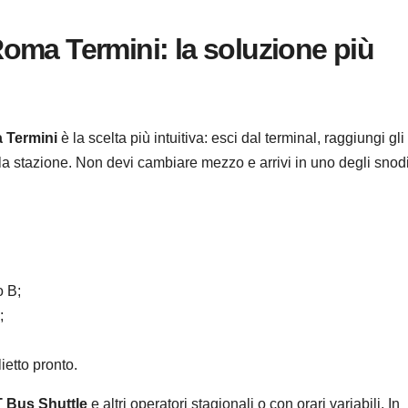
oma Termini: la soluzione più
a Termini
è la scelta più intuitiva: esci dal terminal, raggiungi gli 
 la stazione. Non devi cambiare mezzo e arrivi in uno degli snod
o B;
;
ietto pronto.
T Bus Shuttle
e altri operatori stagionali o con orari variabili. In