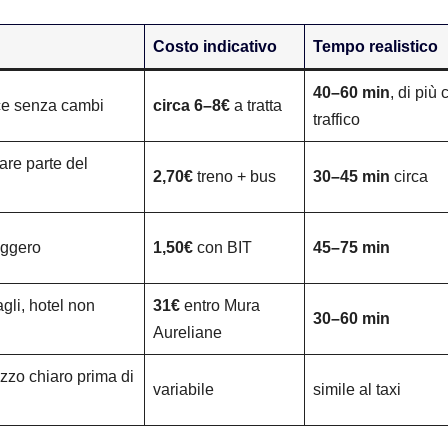
Costo indicativo
Tempo realistico
40–60 min
, di più 
ce senza cambi
circa 6–8€
a tratta
traffico
are parte del
2,70€
treno + bus
30–45 min
circa
eggero
1,50€
con BIT
45–75 min
agli, hotel non
31€
entro Mura
30–60 min
Aureliane
ezzo chiaro prima di
variabile
simile al taxi