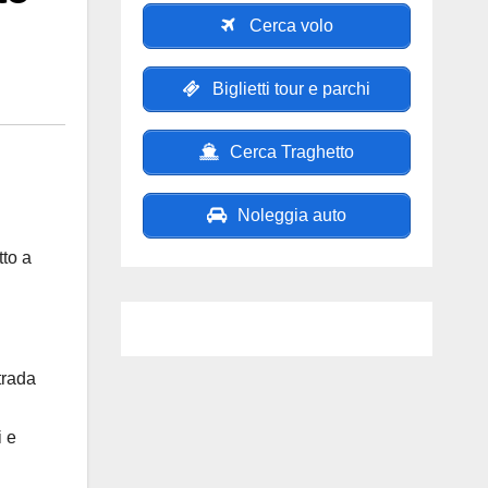
Cerca volo
Biglietti tour e parchi
Cerca Traghetto
Noleggia auto
tto a
strada
i e