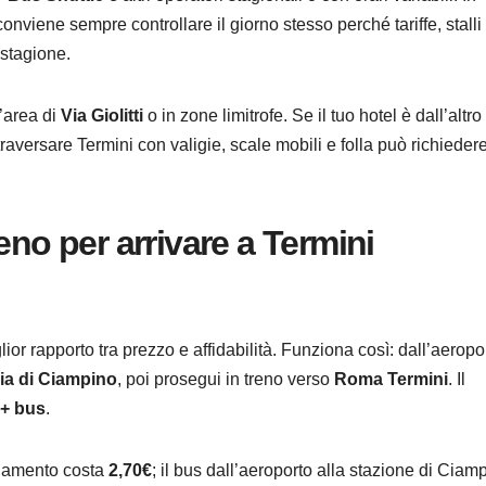
conviene sempre controllare il giorno stesso perché tariffe, stalli
 stagione.
’area di
Via Giolitti
o in zone limitrofe. Se il tuo hotel è dall’altro
raversare Termini con valigie, scale mobili e folla può richieder
eno per arrivare a Termini
lior rapporto tra prezzo e affidabilità. Funziona così: dall’aeropo
ria di Ciampino
, poi prosegui in treno verso
Roma Termini
. Il
 + bus
.
legamento costa
2,70€
; il bus dall’aeroporto alla stazione di Ciam