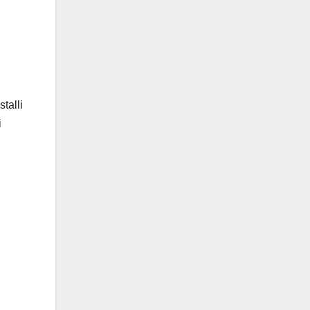
stalli
i