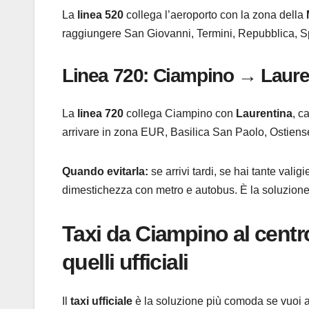
La
linea 520
collega l’aeroporto con la zona della
raggiungere San Giovanni, Termini, Repubblica, Spa
Linea 720: Ciampino → Lauren
La
linea 720
collega Ciampino con
Laurentina
, c
arrivare in zona EUR, Basilica San Paolo, Ostiens
Quando evitarla:
se arrivi tardi, se hai tante val
dimestichezza con metro e autobus. È la soluzion
Taxi da Ciampino al cent
quelli ufficiali
Il
taxi ufficiale
è la soluzione più comoda se vuoi ar