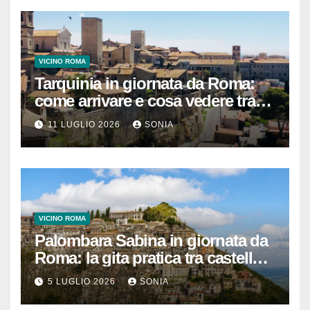
VICINO ROMA
Tarquinia in giornata da Roma:
come arrivare e cosa vedere tra
necropoli etrusca, museo e
11 LUGLIO 2026
SONIA
centro storico
VICINO ROMA
Palombara Sabina in giornata da
Roma: la gita pratica tra castello,
vicoli e Terme di Cretone
5 LUGLIO 2026
SONIA