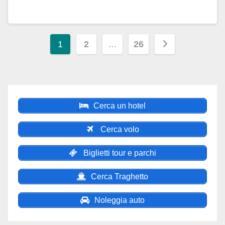
Paginazione
1
2
…
26
degli
articoli
Cerca un hotel
Cerca volo
Biglietti tour e parchi
Cerca Traghetto
Noleggia auto