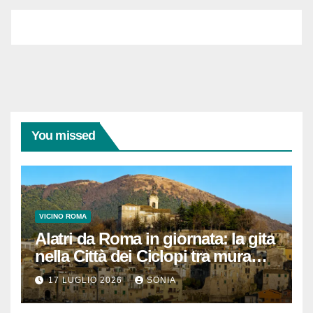
You missed
VICINO ROMA
Alatri da Roma in giornata: la gita
nella Città dei Ciclopi tra mura
megalitiche, vicoli medievali e
17 LUGLIO 2026
SONIA
panorami di Ciociaria