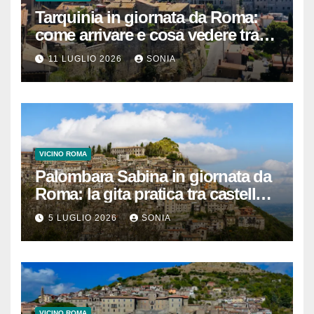
Tarquinia in giornata da Roma:
come arrivare e cosa vedere tra
necropoli etrusca, museo e
11 LUGLIO 2026
SONIA
centro storico
VICINO ROMA
Palombara Sabina in giornata da
Roma: la gita pratica tra castello,
vicoli e Terme di Cretone
5 LUGLIO 2026
SONIA
VICINO ROMA