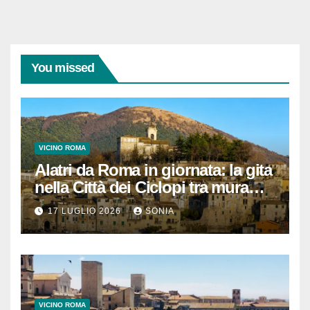
You missed
VICINO ROMA
Alatri da Roma in giornata: la gita
nella Città dei Ciclopi tra mura
megalitiche, vicoli medievali e
17 LUGLIO 2026
SONIA
panorami di Ciociaria
VICINO ROMA