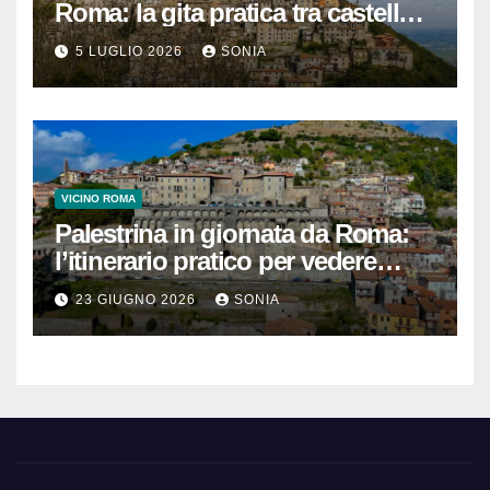
Roma: la gita pratica tra castello,
vicoli e Terme di Cretone
5 LUGLIO 2026
SONIA
VICINO ROMA
Palestrina in giornata da Roma:
l’itinerario pratico per vedere
Santuario, Museo e centro
23 GIUGNO 2026
SONIA
storico