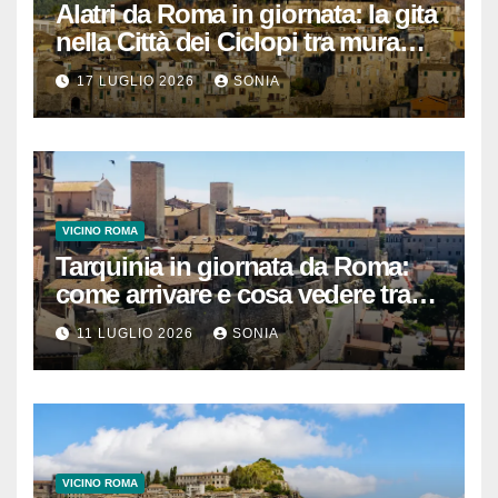
Alatri da Roma in giornata: la gita
nella Città dei Ciclopi tra mura
megalitiche, vicoli medievali e
17 LUGLIO 2026
SONIA
panorami di Ciociaria
VICINO ROMA
Tarquinia in giornata da Roma:
come arrivare e cosa vedere tra
necropoli etrusca, museo e
11 LUGLIO 2026
SONIA
centro storico
VICINO ROMA