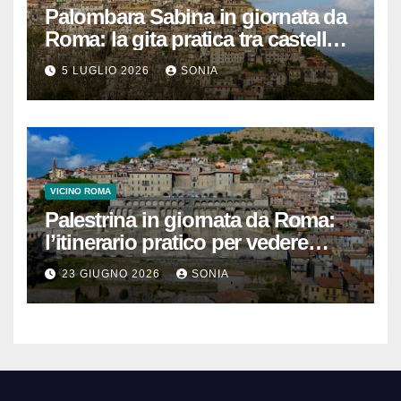
Palombara Sabina in giornata da
Roma: la gita pratica tra castello,
vicoli e Terme di Cretone
5 LUGLIO 2026
SONIA
VICINO ROMA
Palestrina in giornata da Roma:
l’itinerario pratico per vedere
Santuario, Museo e centro
23 GIUGNO 2026
SONIA
storico