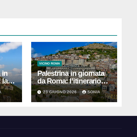
VICINO ROMA
 in
Palestrina in giornata
 la
da Roma: l’itinerario
tello,
pratico per vedere
A
23 GIUGNO 2026
SONIA
Santuario, Museo e
centro storico