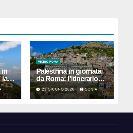
VICINO ROMA
 in
Palestrina in giornata
 la
da Roma: l’itinerario
tello,
pratico per vedere
A
23 GIUGNO 2026
SONIA
Santuario, Museo e
centro storico