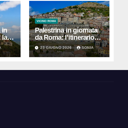
VICINO ROMA
 in
Palestrina in giornata
 la
da Roma: l’itinerario
tello,
pratico per vedere
A
23 GIUGNO 2026
SONIA
Santuario, Museo e
centro storico