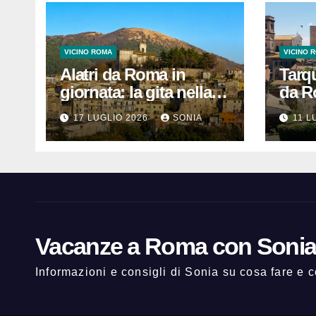
VICINO ROMA
VICINO 
Alatri da Roma in
Tarqu
giornata: la gita nella
da R
Città dei Ciclopi tra
arriv
17 LUGLIO 2026
SONIA
11 L
mura megalitiche,
tra n
vicoli medievali e
muse
panorami di Ciociaria
Vacanze a Roma con Soni
Informazioni e consigli di Sonia su cosa fare e 