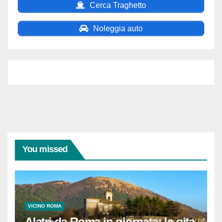
Cerca Traghetto
Noleggia auto
You missed
VICINO ROMA
Alatri da Roma in giornata: la gita