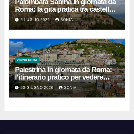
Palombara Sabina in giornata da
Roma: la gita pratica tra castello,
vicoli e Terme di Cretone
5 LUGLIO 2026
SONIA
VICINO ROMA
Palestrina in giornata da Roma:
l’itinerario pratico per vedere
Santuario, Museo e centro
23 GIUGNO 2026
SONIA
storico