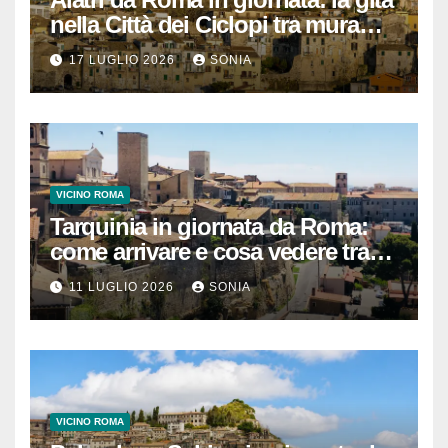
nella Città dei Ciclopi tra mura
megalitiche, vicoli medievali e
17 LUGLIO 2026
SONIA
panorami di Ciociaria
VICINO ROMA
Tarquinia in giornata da Roma:
come arrivare e cosa vedere tra
necropoli etrusca, museo e
11 LUGLIO 2026
SONIA
centro storico
VICINO ROMA