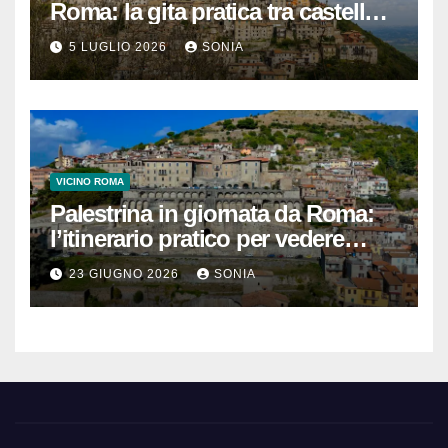
Roma: la gita pratica tra castello,
vicoli e Terme di Cretone
5 LUGLIO 2026
SONIA
VICINO ROMA
Palestrina in giornata da Roma:
l’itinerario pratico per vedere
Santuario, Museo e centro
23 GIUGNO 2026
SONIA
storico