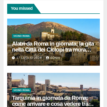
You missed
VICINO ROMA
Alatri da Roma in giornata: la gita
nella Città dei Ciclopi tra mura
megalitiche, vicoli medievali e
17 LUGLIO 2026
SONIA
panorami di Ciociaria
VICINO ROMA
Tarquinia in giornata da Roma:
come arrivare e cosa vedere tra