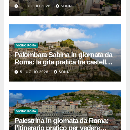
necropoli etrusca, museo e
11 LUGLIO 2026
SONIA
centro storico
VICINO ROMA
Palombara Sabina in giornata da
Roma: la gita pratica tra castello,
vicoli e Terme di Cretone
5 LUGLIO 2026
SONIA
VICINO ROMA
Palestrina in giornata da Roma:
l’itinerario pratico per vedere