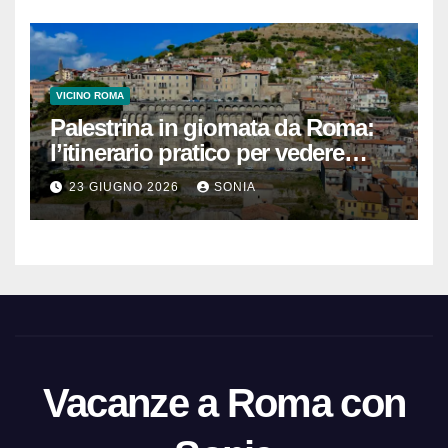
VICINO ROMA
Palestrina in giornata da Roma:
l’itinerario pratico per vedere
Santuario, Museo e centro
23 GIUGNO 2026
SONIA
storico
Vacanze a Roma con