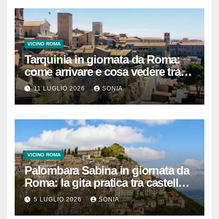
VICINO ROMA
Tarquinia in giornata da Roma:
come arrivare e cosa vedere tra
necropoli etrusca, museo e
11 LUGLIO 2026
SONIA
centro storico
VICINO ROMA
Palombara Sabina in giornata da
Roma: la gita pratica tra castello,
vicoli e Terme di Cretone
5 LUGLIO 2026
SONIA