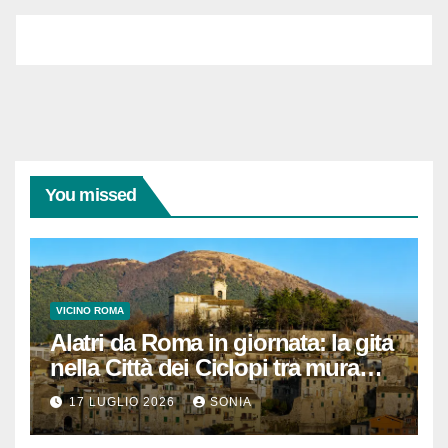
You missed
VICINO ROMA
Alatri da Roma in giornata: la gita
nella Città dei Ciclopi tra mura
megalitiche, vicoli medievali e
17 LUGLIO 2026
SONIA
panorami di Ciociaria