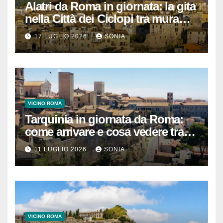
Alatri da Roma in giornata: la gita
nella Città dei Ciclopi tra mura
megalitiche, vicoli medievali e
17 LUGLIO 2026
SONIA
panorami di Ciociaria
VICINO ROMA
Tarquinia in giornata da Roma:
come arrivare e cosa vedere tra
necropoli etrusca, museo e
11 LUGLIO 2026
SONIA
centro storico
VICINO ROMA