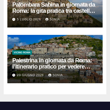
Palombara Sabina in giornata da
Roma: la gita pratica tra castello,
vicoli e Terme di Cretone
5 LUGLIO 2026
SONIA
VICINO ROMA
Palestrina in giornata da Roma:
l’itinerario pratico per vedere
Santuario, Museo e centro
23 GIUGNO 2026
SONIA
storico