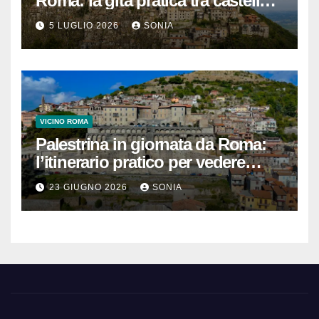
Roma: la gita pratica tra castello,
vicoli e Terme di Cretone
5 LUGLIO 2026
SONIA
VICINO ROMA
Palestrina in giornata da Roma:
l’itinerario pratico per vedere
Santuario, Museo e centro
23 GIUGNO 2026
SONIA
storico