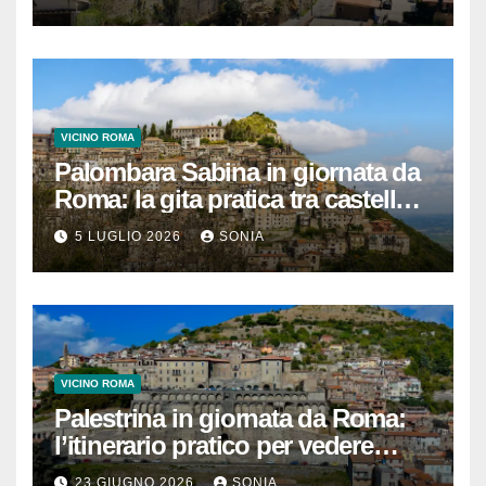
centro storico
VICINO ROMA
Palombara Sabina in giornata da
Roma: la gita pratica tra castello,
vicoli e Terme di Cretone
5 LUGLIO 2026
SONIA
VICINO ROMA
Palestrina in giornata da Roma:
l’itinerario pratico per vedere
Santuario, Museo e centro
23 GIUGNO 2026
SONIA