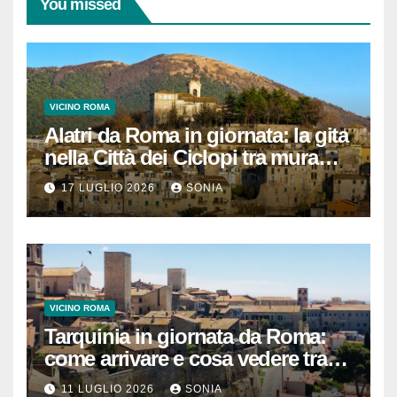
You missed
VICINO ROMA
Alatri da Roma in giornata: la gita
nella Città dei Ciclopi tra mura
megalitiche, vicoli medievali e
17 LUGLIO 2026
SONIA
panorami di Ciociaria
VICINO ROMA
Tarquinia in giornata da Roma:
come arrivare e cosa vedere tra
necropoli etrusca, museo e
11 LUGLIO 2026
SONIA