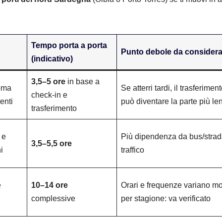
Tempo porta a porta
Punto debole da considera
(indicativo)
3,5–5 ore
in base a
Roma
Se atterri tardi, il trasferimen
check-in e
enti
può diventare la parte più le
trasferimento
 e
Più dipendenza da bus/strad
3,5–5,5 ore
i
traffico
e
10–14 ore
Orari e frequenze variano mo
complessive
per stagione: va verificato