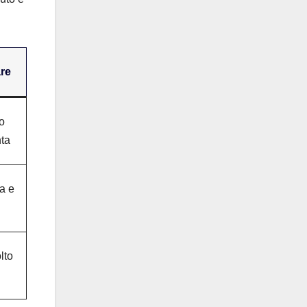
re
to
nta
a e
lto