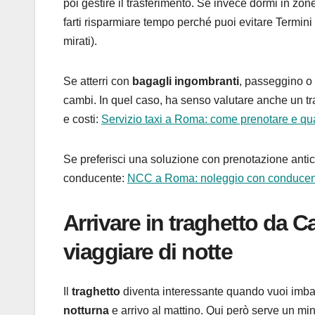
poi gestire il trasferimento. Se invece dormi in z
farti risparmiare tempo perché puoi evitare Termini 
mirati).
Se atterri con
bagagli ingombranti
, passeggino o 
cambi. In quel caso, ha senso valutare anche un trans
e costi:
Servizio taxi a Roma: come prenotare e qu
Se preferisci una soluzione con prenotazione antici
conducente:
NCC a Roma: noleggio con conducente
Arrivare in traghetto da Cag
viaggiare di notte
Il
traghetto
diventa interessante quando vuoi imb
notturna
e arrivo al mattino. Qui però serve un mini