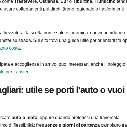
one come
Trastevere
,
Ostiense
,
Eur
o
Tiburtina
,
Fiumicino
tend
e usare collegamenti più diretti (treno regionale o trasferimenti
attrezzatura, la scelta non è solo economica: conviene ridurre i
fer su strada. Sul sito trovi una guida utile per orientarti tra o
anto costa
.
pata e accoglienza in arrivo, può interessarti anche il noleggio
 per transfer
.
liari: utile se porti l’auto o vuoi
arcare
auto o moto
, oppure quando preferisci una traversata
mo di flessibilità:
frequenze e giorni di partenza
cambiano tra