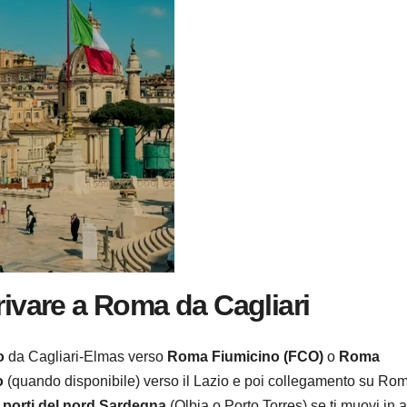
rivare a Roma da Cagliari
o
da Cagliari-Elmas verso
Roma Fiumicino (FCO)
o
Roma
o
(quando disponibile) verso il Lazio e poi collegamento su Ro
i porti del nord Sardegna
(Olbia o Porto Torres) se ti muovi in 