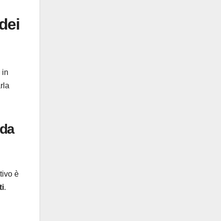
 dei
 in
rla
ida
tivo è
ti
.