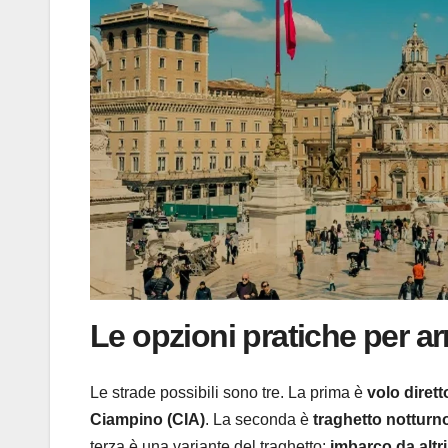
Le opzioni pratiche per ar
Le strade possibili sono tre. La prima è
volo dirett
Ciampino (CIA)
. La seconda è
traghetto notturn
terza è una variante del traghetto:
imbarco da altr