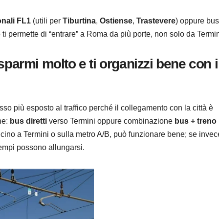
onali FL1
(utili per
Tiburtina
,
Ostiense
,
Trastevere
) oppure bus
o ti permette di “entrare” a Roma da più porte, non solo da Termin
sparmi molto e ti organizzi bene con i
sso più esposto al traffico perché il collegamento con la città è
he:
bus diretti
verso Termini oppure combinazione
bus + treno
cino a Termini o sulla metro A/B, può funzionare bene; se invec
 tempi possono allungarsi.